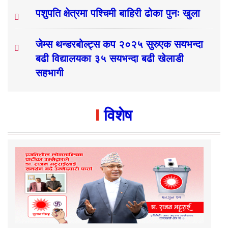
पशुपति क्षेत्रमा पश्चिमी बाहिरी ढोका पुनः खुला
जेम्स थन्डरबोल्ट्स कप २०२५ सुरुएक सयभन्दा
बढी विद्यालयका ३५ सयभन्दा बढी खेलाडी
सहभागी
विशेष