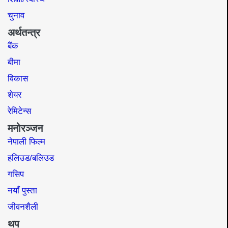
चुनाव
अर्थतन्त्र
बैंक
बीमा
विकास
शेयर
रेमिटेन्स
मनोरञ्जन
नेपाली फिल्म
हलिउड/बलिउड
गसिप
नयाँ पुस्ता
जीवनशैली
थप