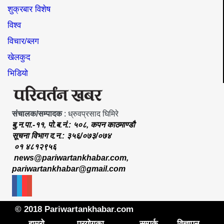
शुक्रबार विशेष
विश्व
विचार/ब्लग
खेलकुद
भिडियो
संचालक/सम्पादक
: ध्रुवप्रसाद घिमिरे
बु.न.पा.-११, पो.ब.नं.: ५०८, कपन काठमाण्डौ
सूचना विभाग द.न.: ३५६/०७३/०७४
०१ ४८१२९५६
news@pariwartankhabar.com
,
pariwartankhabar@gmail.com
© 2018 Pariwartankhabar.com
हाम्रो
प्रयोगका
सम्पर्क
विज्ञापन