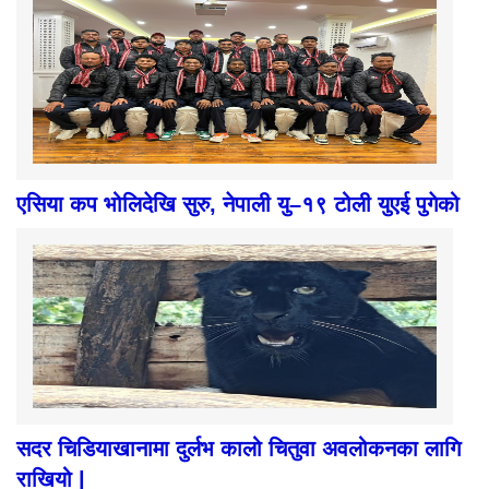
एसिया कप भोलिदेखि सुरु, नेपाली यु–१९ टोली युएई पुगेको
सदर चिडियाखानामा दुर्लभ कालो चितुवा अवलोकनका लागि
राखियो |