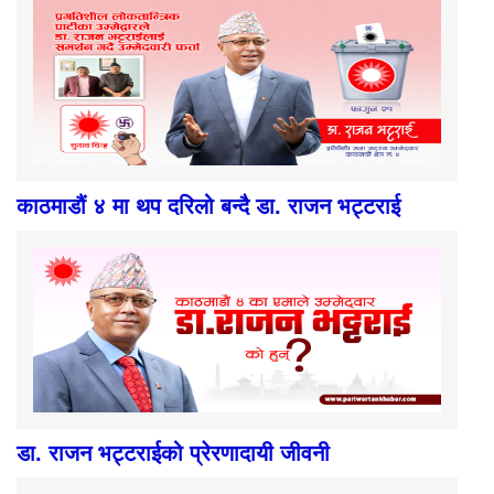
काठमाडौं ४ मा थप दरिलो बन्दै डा. राजन भट्टराई
डा. राजन भट्टराईको प्रेरणादायी जीवनी