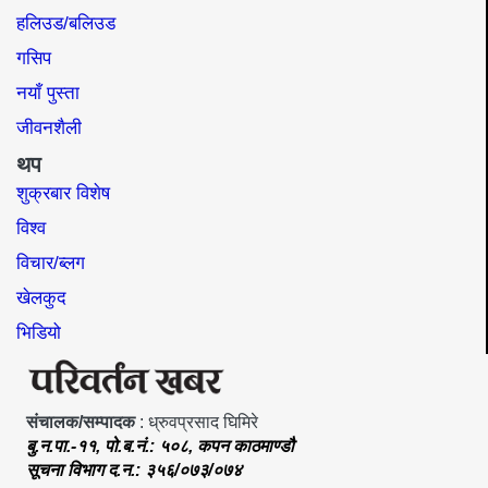
हलिउड/बलिउड
गसिप
नयाँ पुस्ता
जीवनशैली
थप
शुक्रबार विशेष
विश्व
विचार/ब्लग
खेलकुद
भिडियो
संचालक/सम्पादक
: ध्रुवप्रसाद घिमिरे
बु.न.पा.-११, पो.ब.नं.: ५०८, कपन काठमाण्डौ
सूचना विभाग द.न.: ३५६/०७३/०७४