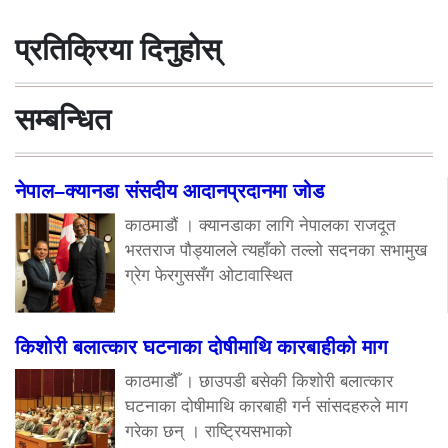
प्रतिक्रिया दिनुहोस्
सम्बन्धित
नेपाल–क्यानडा संसदीय आदानप्रदानमा जोड
काठमाडौं । क्यानडाका लागि नेपालका राजदूत
भरतराज पौड्यालले त्यहाँको तल्लो सदनका सभामुख
ग्रेग फेरगुससँग ओटावास्थित
किशोरी बलात्कार घटनाका दोषीमाथि कारबाहीको माग
काठमाडौँ । छाउपडी बसेकी किशोरी बलात्कार
घटनाका दोषीमाथि कारबाही गर्न सांसदहरुले माग
गरेका छन् । राष्ट्रियसभाको