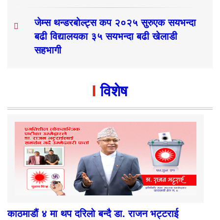
जेम्स थन्डरबोल्ट्स कप २०२५ सुरुएक सयभन्दा
बढी विद्यालयका ३५ सयभन्दा बढी खेलाडी
सहभागी
विशेष
काठमाडौं ४ मा थप दरिलो बन्दै डा. राजन भट्टराई