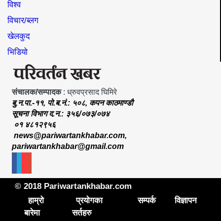
विश्व
विचार/ब्लग
खेलकुद
भिडियो
संचालक/सम्पादक
: ध्रुवप्रसाद घिमिरे
बु.न.पा.-११, पो.ब.नं.: ५०८, कपन काठमाण्डौ
सूचना विभाग द.न.: ३५६/०७३/०७४
०१ ४८१२९५६
news@pariwartankhabar.com
,
pariwartankhabar@gmail.com
© 2018 Pariwartankhabar.com
हाम्रो
प्रयोगका
सम्पर्क
विज्ञापन
बारेमा
सर्तहरु