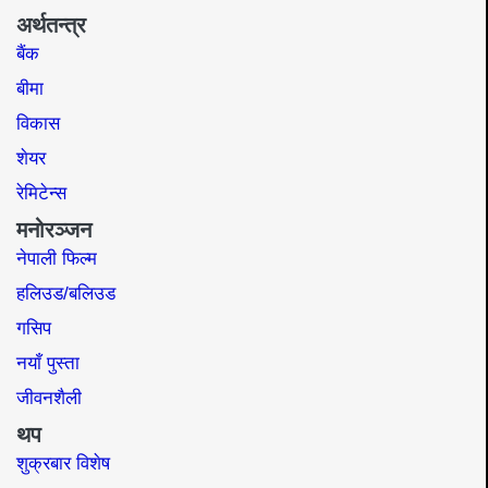
अर्थतन्त्र
बैंक
बीमा
विकास
शेयर
रेमिटेन्स
मनोरञ्जन
नेपाली फिल्म
हलिउड/बलिउड
गसिप
नयाँ पुस्ता
जीवनशैली
थप
शुक्रबार विशेष