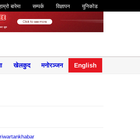
हाम्रो बारेमा
सम्पर्क
विज्ञापन
युनिकोड
षा
खेलकुद
मनोरञ्जन
English
riwartankhabar