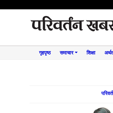
गृहपृष्ठ
समाचार​
शिक्षा
अर्थत
परिवर