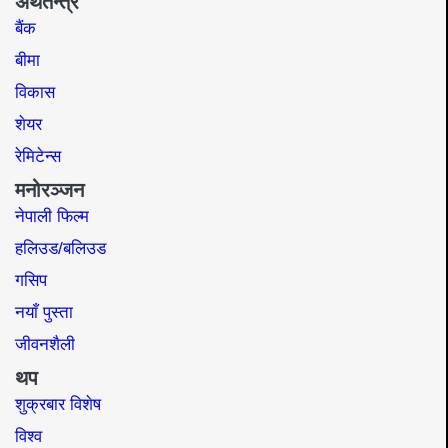
अर्थतन्त्र
बैंक
बीमा
विकास
शेयर
रेमिटेन्स
मनोरञ्जन
नेपाली फिल्म
हलिउड/बलिउड
गसिप
नयाँ पुस्ता
जीवनशैली
थप
शुक्रबार विशेष
विश्व