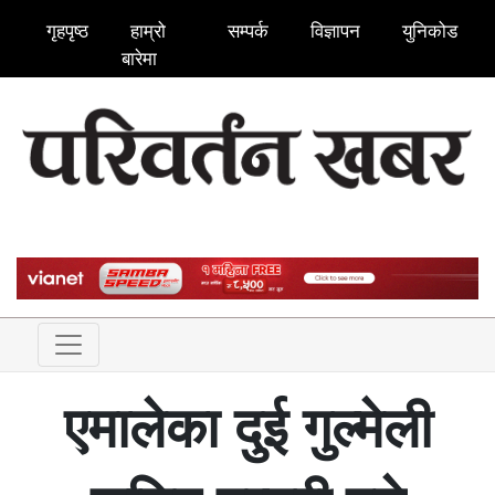
गृहपृष्ठ
हाम्रो
सम्पर्क
विज्ञापन
युनिकोड
बारेमा
एमालेका दुई गुल्मेली