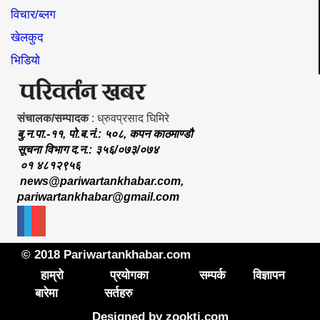
विचार/ब्लग
खेलकुद
भिडियो
संचालक/सम्पादक
: ध्रुवप्रसाद घिमिरे
बु.न.पा.-११, पो.ब.नं.: ५०८, कपन काठमाण्डौ
सूचना विभाग द.न.: ३५६/०७३/०७४
०१ ४८१२९५६
news@pariwartankhabar.com
,
pariwartankhabar@gmail.com
© 2018 Pariwartankhabar.com
हाम्रो
प्रयोगका
सम्पर्क
विज्ञापन
बारेमा
सर्तहरु
Designed by
zookti.com