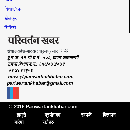
विचार/ब्लग
खेलकुद
भिडियो
संचालक/सम्पादक
: ध्रुवप्रसाद घिमिरे
बु.न.पा.-११, पो.ब.नं.: ५०८, कपन काठमाण्डौ
सूचना विभाग द.न.: ३५६/०७३/०७४
०१ ४८१२९५६
news@pariwartankhabar.com
,
pariwartankhabar@gmail.com
© 2018 Pariwartankhabar.com
हाम्रो
प्रयोगका
सम्पर्क
विज्ञापन
बारेमा
सर्तहरु