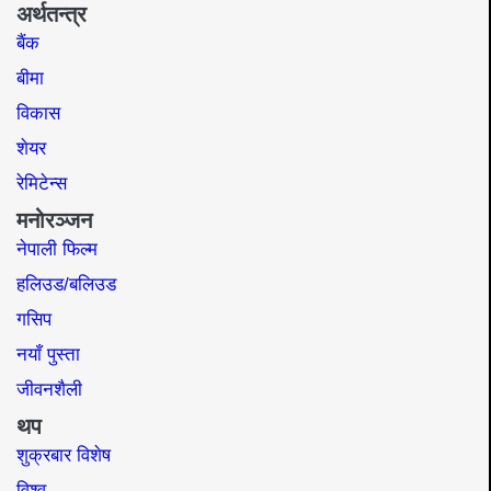
अर्थतन्त्र
बैंक
बीमा
विकास
शेयर
रेमिटेन्स
मनोरञ्जन
नेपाली फिल्म
हलिउड/बलिउड
गसिप
नयाँ पुस्ता
जीवनशैली
थप
शुक्रबार विशेष
विश्व