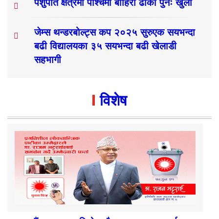
पशुपति क्षेत्रमा पश्चिमी बाहिरी ढोका पुनः खुला
जेम्स थन्डरबोल्ट्स कप २०२५ सुरुएक सयभन्दा
बढी विद्यालयका ३५ सयभन्दा बढी खेलाडी
सहभागी
विशेष