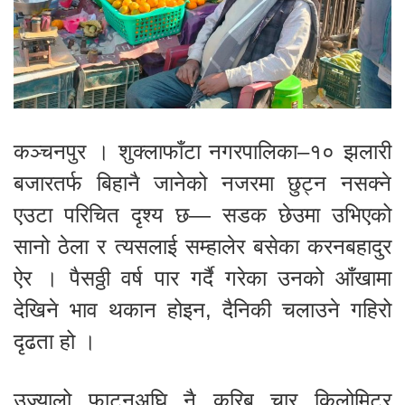
कञ्चनपुर । शुक्लाफाँटा नगरपालिका–१० झलारी
बजारतर्फ बिहानै जानेको नजरमा छुट्न नसक्ने
एउटा परिचित दृश्य छ— सडक छेउमा उभिएको
सानो ठेला र त्यसलाई सम्हालेर बसेका करनबहादुर
ऐर । पैसठ्ठी वर्ष पार गर्दै गरेका उनको आँखामा
देखिने भाव थकान होइन, दैनिकी चलाउने गहिरो
दृढता हो ।
उज्यालो फाट्नुअघि नै करिब चार किलोमिटर