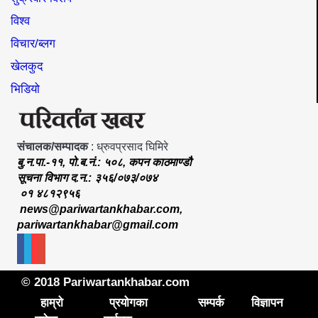
विश्व
विचार/ब्लग
खेलकुद
भिडियो
संचालक/सम्पादक
: ध्रुवप्रसाद घिमिरे
बु.न.पा.-११, पो.ब.नं.: ५०८, कपन काठमाण्डौ
सूचना विभाग द.न.: ३५६/०७३/०७४
०१ ४८१२९५६
news@pariwartankhabar.com
,
pariwartankhabar@gmail.com
© 2018 Pariwartankhabar.com
हाम्रो
प्रयोगका
सम्पर्क
विज्ञापन