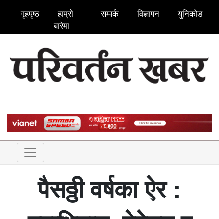
गृहपृष्ठ
हाम्रो
सम्पर्क
विज्ञापन
युनिकोड
बारेमा
पैसठ्ठी वर्षका ऐर :