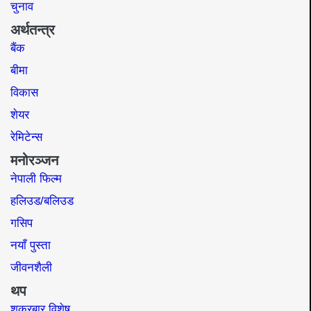
चुनाव
अर्थतन्त्र
बैंक
बीमा
विकास
शेयर
रेमिटेन्स
मनोरञ्जन
नेपाली फिल्म
हलिउड/बलिउड
गसिप
नयाँ पुस्ता
जीवनशैली
थप
शुक्रबार विशेष