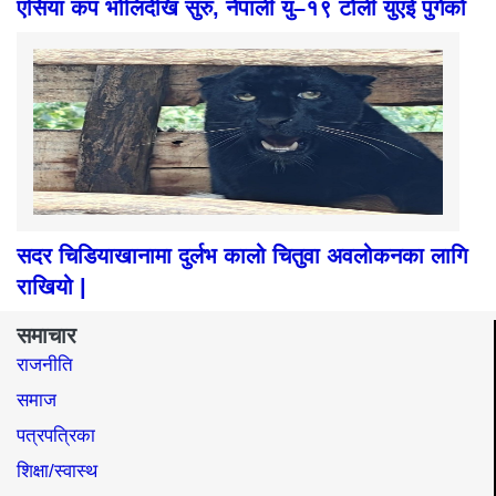
एसिया कप भोलिदेखि सुरु, नेपाली यु–१९ टोली युएई पुगेको
सदर चिडियाखानामा दुर्लभ कालो चितुवा अवलोकनका लागि
राखियो |
समाचार
राजनीति
समाज​
पत्रपत्रिका
शिक्षा/स्वास्थ