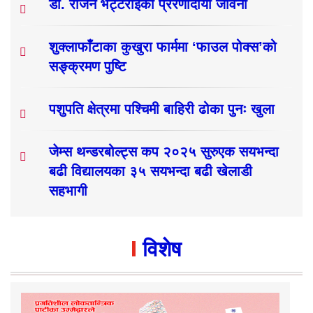
डा. राजन भट्टराईको प्रेरणादायी जीवनी
शुक्लाफाँटाका कुखुरा फार्ममा ‘फाउल पोक्स’को
सङ्क्रमण पुष्टि
पशुपति क्षेत्रमा पश्चिमी बाहिरी ढोका पुनः खुला
जेम्स थन्डरबोल्ट्स कप २०२५ सुरुएक सयभन्दा
बढी विद्यालयका ३५ सयभन्दा बढी खेलाडी
सहभागी
विशेष