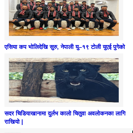
एसिया कप भोलिदेखि सुरु, नेपाली यु–१९ टोली युएई पुगेको
सदर चिडियाखानामा दुर्लभ कालो चितुवा अवलोकनका लागि
राखियो |