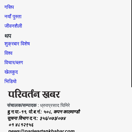
गसिप
नयाँ पुस्ता
जीवनशैली
थप
शुक्रबार विशेष
विश्व
विचार/ब्लग
खेलकुद
भिडियो
संचालक/सम्पादक
: ध्रुवप्रसाद घिमिरे
बु.न.पा.-११, पो.ब.नं.: ५०८, कपन काठमाण्डौ
सूचना विभाग द.न.: ३५६/०७३/०७४
०१ ४८१२९५६
news@pariwartankhabar.com
,