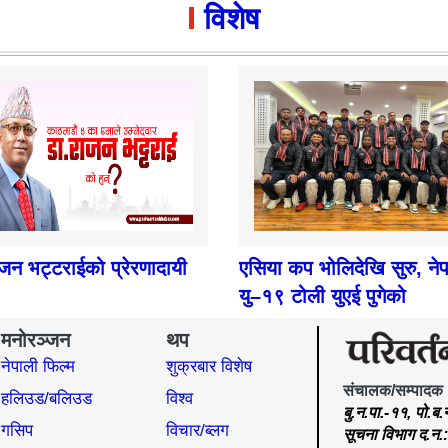
विशेष
ाजन भट्टराईको प्रेरणादायी
एसिया कप भोलिदेखि सुरु, ने
यु–१९ टोली युएई पुगेको
मनोरञ्जन
थप
नेपाली फिल्म
शुक्रबार विशेष
संचालक/सम्पादक
हलिउड/बलिउड
विश्व
बु.न.पा.-११, पो.ब
गसिप
विचार/ब्लग
सूचना विभाग द.न