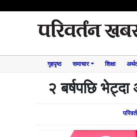
गृहपृष्ठ
समाचार​
शिक्षा
अर्थत
२ बर्षपछि भेट्द
परिवर