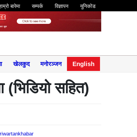
हाम्रो बारेमा
सम्पर्क
विज्ञापन
युनिकोड
षा
खेलकुद
मनोरञ्जन
English
ना (भिडियो सहित)
riwartankhabar