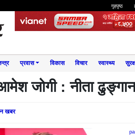
गृहपृष्ठ
न्त्र
प्रवास
विकास
विचार
स्वास्थ्य
सुरक्
ा आमेश जोगी : नीता ढुङ्गा
्तन खबर
pa