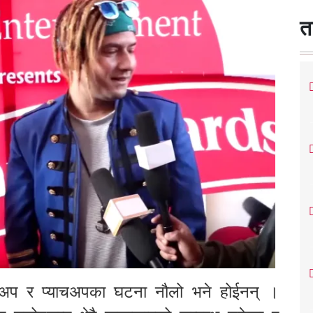
त
ेकअप र प्याचअपका घटना नौलो भने होईनन् ।