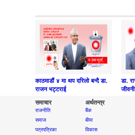
काठमाडौं ४ मा थप दरिलो बन्दै डा.
डा. र
राजन भट्टराई
जीवनी
समाचार
अर्थतन्त्र
राजनीति
बैंक
समाज​
बीमा
पत्रपत्रिका
विकास