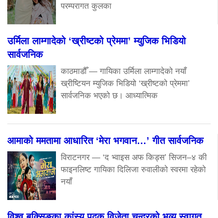
परम्परागत कुलका
उर्मिला लाम्गादेको ‘ख्रीष्टको प्रेममा’ म्युजिक भिडियो
सार्वजनिक
काठमाडौँ — गायिका उर्मिला लाम्गादेको नयाँ
ख्रीष्टियन म्युजिक भिडियो ‘ख्रीष्टको प्रेममा’
सार्वजनिक भएको छ। आध्यात्मिक
आमाको ममतामा आधारित ‘मेरा भगवान…’ गीत सार्वजनिक
विराटनगर — ‘द भ्वाइस अफ किड्स’ सिजन–४ की
फाइनलिष्ट गायिका दिलिजा रुवालीको स्वरमा रहेको
नयाँ
विश्व बक्सिङका कांस्य पदक विजेता चन्द्रको भव्य स्वागत