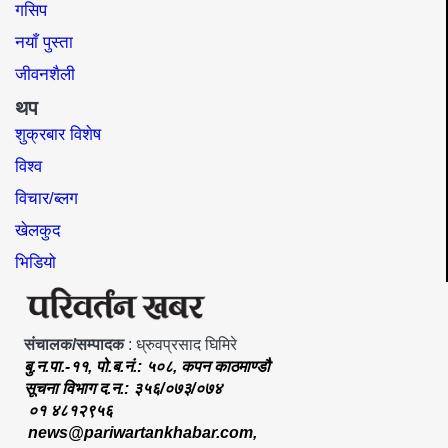
गसिप
नयाँ पुस्ता
जीवनशैली
थप
शुक्रबार विशेष
विश्व
विचार/ब्लग
खेलकुद
भिडियो
संचालक/सम्पादक
: ध्रुवप्रसाद घिमिरे
बु.न.पा.-११, पो.ब.नं.: ५०८, कपन काठमाण्डौ
सूचना विभाग द.न.: ३५६/०७३/०७४
०१ ४८१२९५६
news@pariwartankhabar.com
,