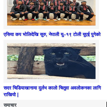
एसिया कप भोलिदेखि सुरु, नेपाली यु–१९ टोली युएई पुगेको
सदर चिडियाखानामा दुर्लभ कालो चितुवा अवलोकनका लागि
राखियो |
समाचार