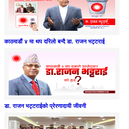
काठमाडौं ४ मा थप दरिलो बन्दै डा. राजन भट्टराई
डा. राजन भट्टराईको प्रेरणादायी जीवनी