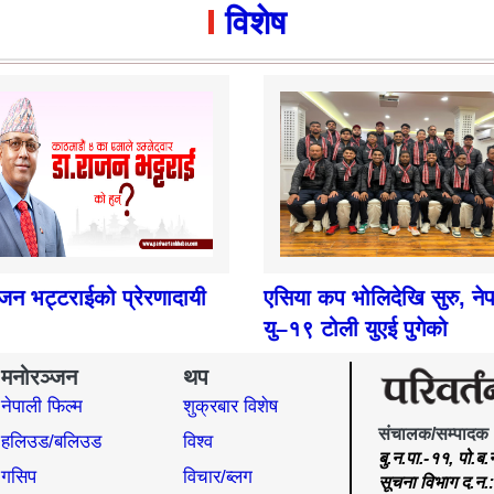
विशेष
ाजन भट्टराईको प्रेरणादायी
एसिया कप भोलिदेखि सुरु, ने
यु–१९ टोली युएई पुगेको
मनोरञ्जन
थप
नेपाली फिल्म
शुक्रबार विशेष
संचालक/सम्पादक
हलिउड/बलिउड
विश्व
बु.न.पा.-११, पो.ब
गसिप
विचार/ब्लग
सूचना विभाग द.न