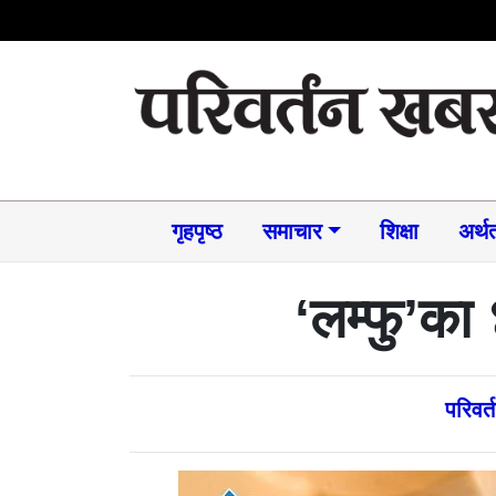
गृहपृष्ठ
समाचार​
शिक्षा
अर्थत
‘लम्फु’का
परिवर