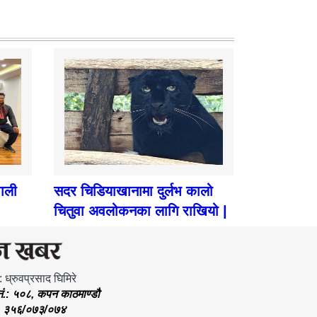
पाली
सदर चिडियाखानामा दुर्लभ कालो
चितुवा अवलोकनका लागि राखियो |
: ध्रुवप्रसाद घिमिरे
.नं.: ५०८, कपन काठमाण्डौ
.: ३५६/०७३/०७४