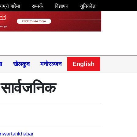
हाम्रो बारेमा
सम्पर्क
विज्ञापन
युनिकोड
षा
खेलकुद
मनोरञ्जन
English
 सार्वजनिक
riwartankhabar