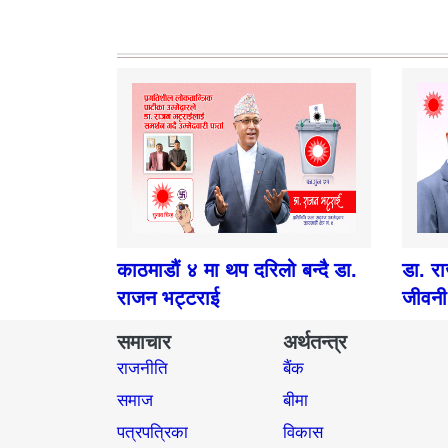
काठमाडौं ४ मा थप दरिलो बन्दै डा.
डा. र
राजन भट्टराई
जीवनी
समाचार
अर्थतन्त्र
राजनीति
बैंक
समाज​
बीमा
पत्रपत्रिका
विकास