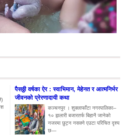
पैसठ्ठी वर्षका ऐर : स्वाभिमान, मेहेनत र आत्मनिर्भर
जीवनको प्रेरणादायी कथा
े)
ेश
कञ्चनपुर । शुक्लाफाँटा नगरपालिका–
१० झलारी बजारतर्फ बिहानै जानेको
नजरमा छुट्न नसक्ने एउटा परिचित दृश्य
छ—