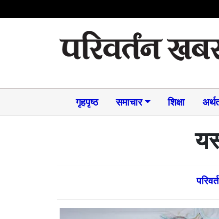
गृहपृष्ठ
समाचार​
शिक्षा
अर्थत
यस
परिवर