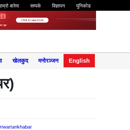
हाम्रो बारेमा
सम्पर्क
विज्ञापन
युनिकोड
षा
खेलकुद
मनोरञ्जन
English
चर)
riwartankhabar