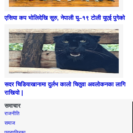
एसिया कप भोलिदेखि सुरु, नेपाली यु–१९ टोली युएई पुगेको
सदर चिडियाखानामा दुर्लभ कालो चितुवा अवलोकनका लागि
राखियो |
समाचार
राजनीति
समाज​
पत्रपत्रिका