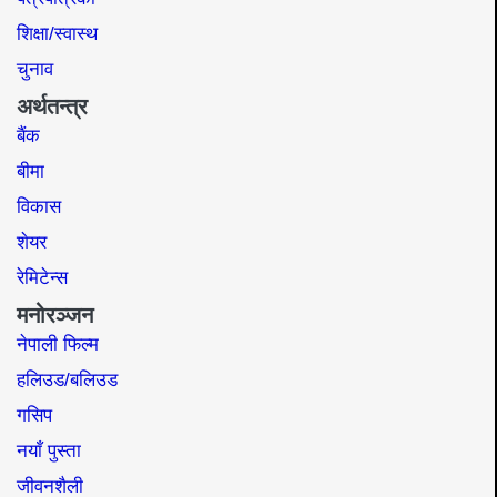
शिक्षा/स्वास्थ
चुनाव
अर्थतन्त्र
बैंक
बीमा
विकास
शेयर
रेमिटेन्स
मनोरञ्जन
नेपाली फिल्म
हलिउड/बलिउड
गसिप
नयाँ पुस्ता
जीवनशैली