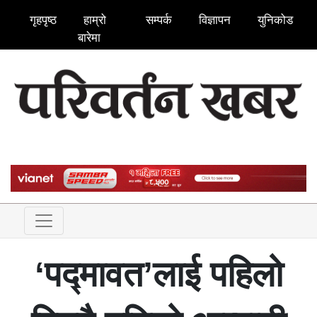
गृहपृष्ठ
हाम्रो
सम्पर्क
विज्ञापन
युनिकोड
बारेमा
‘पद्मावत’लाई पहिलो