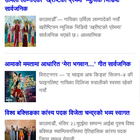
उर्मिला लाम्गादेको ‘ख्रीष्टको प्रेममा’ म्युजिक भिडियो
सार्वजनिक
काठमाडौँ — गायिका उर्मिला लाम्गादेको नयाँ
ख्रीष्टियन म्युजिक भिडियो ‘ख्रीष्टको प्रेममा’
सार्वजनिक भएको छ। आध्यात्मिक
आमाको ममतामा आधारित ‘मेरा भगवान…’ गीत सार्वजनिक
विराटनगर — ‘द भ्वाइस अफ किड्स’ सिजन–४ की
फाइनलिष्ट गायिका दिलिजा रुवालीको स्वरमा रहेको
नयाँ
विश्व बक्सिङका कांस्य पदक विजेता चन्द्रको भव्य स्वागत
काठमाडौं, मंसिर २८युएईमा सम्पन्न आईबा पुरुष विश्व
बक्सिङ च्याम्पियनसिपमा ऐतिहासिक कांस्य पदक
जित्न सफल नेपाली