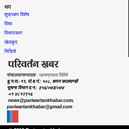
थप
शुक्रबार विशेष
विश्व
विचार/ब्लग
खेलकुद
भिडियो
संचालक/सम्पादक
: ध्रुवप्रसाद घिमिरे
बु.न.पा.-११, पो.ब.नं.: ५०८, कपन काठमाण्डौ
सूचना विभाग द.न.: ३५६/०७३/०७४
०१ ४८१२९५६
news@pariwartankhabar.com
,
pariwartankhabar@gmail.com