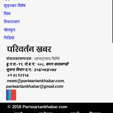
शुक्रबार विशेष
विश्व
विचार/ब्लग
खेलकुद
भिडियो
संचालक/सम्पादक
: ध्रुवप्रसाद घिमिरे
बु.न.पा.-११, पो.ब.नं.: ५०८, कपन काठमाण्डौ
सूचना विभाग द.न.: ३५६/०७३/०७४
०१ ४८१२९५६
news@pariwartankhabar.com
,
pariwartankhabar@gmail.com
© 2018 Pariwartankhabar.com