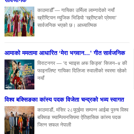
सार्वजनिक
काठमाडौँ — गायिका उर्मिला लाम्गादेको नयाँ
ख्रीष्टियन म्युजिक भिडियो ‘ख्रीष्टको प्रेममा’
सार्वजनिक भएको छ। आध्यात्मिक
आमाको ममतामा आधारित ‘मेरा भगवान…’ गीत सार्वजनिक
विराटनगर — ‘द भ्वाइस अफ किड्स’ सिजन–४ की
फाइनलिष्ट गायिका दिलिजा रुवालीको स्वरमा रहेको
नयाँ
विश्व बक्सिङका कांस्य पदक विजेता चन्द्रको भव्य स्वागत
काठमाडौं, मंसिर २८युएईमा सम्पन्न आईबा पुरुष विश्व
बक्सिङ च्याम्पियनसिपमा ऐतिहासिक कांस्य पदक
जित्न सफल नेपाली