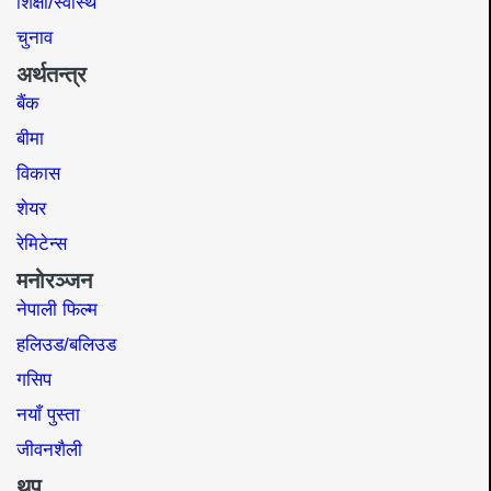
शिक्षा/स्वास्थ
चुनाव
अर्थतन्त्र
बैंक
बीमा
विकास
शेयर
रेमिटेन्स
मनोरञ्जन
नेपाली फिल्म
हलिउड/बलिउड
गसिप
नयाँ पुस्ता
जीवनशैली
थप