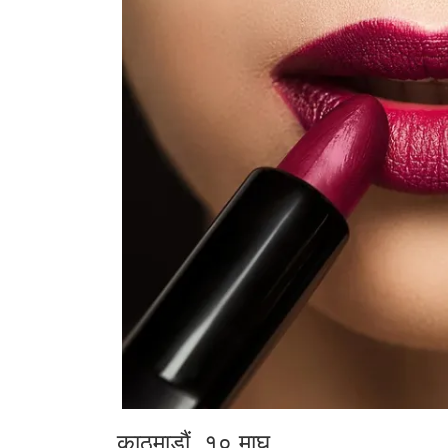
काठमाडौं, १० माघ