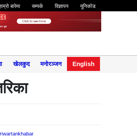
हाम्रो बारेमा
सम्पर्क
विज्ञापन
युनिकोड
षा
खेलकुद
मनोरञ्जन
English
तरिका
riwartankhabar