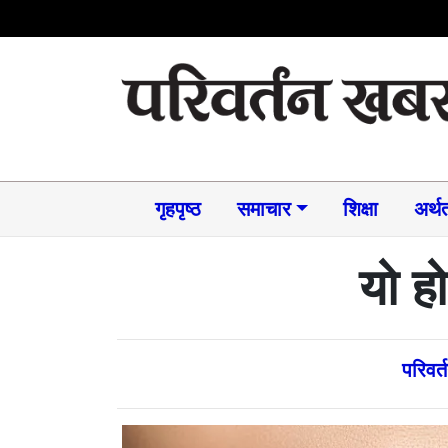
गृहपृष्ठ
समाचार​
शिक्षा
अर्थत
यो ह
परिवर