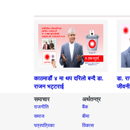
काठमाडौं ४ मा थप दरिलो बन्दै डा.
डा. र
राजन भट्टराई
जीवनी
समाचार
अर्थतन्त्र
राजनीति
बैंक
समाज​
बीमा
पत्रपत्रिका
विकास