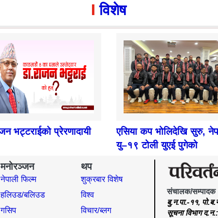
विशेष
ाजन भट्टराईको प्रेरणादायी
एसिया कप भोलिदेखि सुरु, ने
यु–१९ टोली युएई पुगेको
मनोरञ्जन
थप
नेपाली फिल्म
शुक्रबार विशेष
संचालक/सम्पादक
हलिउड/बलिउड
विश्व
बु.न.पा.-११, पो.ब
गसिप
विचार/ब्लग
सूचना विभाग द.न