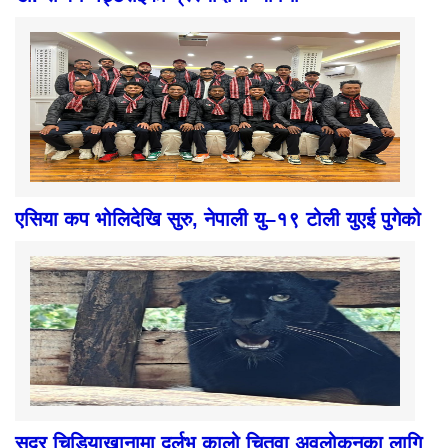
एसिया कप भोलिदेखि सुरु, नेपाली यु–१९ टोली युएई पुगेको
सदर चिडियाखानामा दुर्लभ कालो चितुवा अवलोकनका लागि