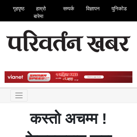
गृहपृष्ठ
हाम्रो
सम्पर्क
विज्ञापन
युनिकोड
बारेमा
कस्तो अचम्म !