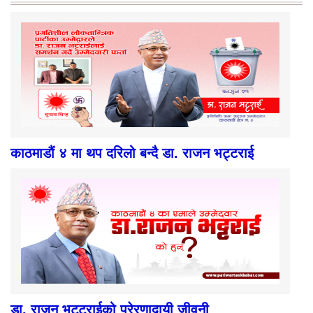
काठमाडौं ४ मा थप दरिलो बन्दै डा. राजन भट्टराई
डा. राजन भट्टराईको प्रेरणादायी जीवनी