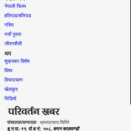
नेपाली फिल्म
हलिउड/बलिउड
गसिप
नयाँ पुस्ता
जीवनशैली
थप
शुक्रबार विशेष
विश्व
विचार/ब्लग
खेलकुद
भिडियो
संचालक/सम्पादक
: ध्रुवप्रसाद घिमिरे
बु.न.पा.-११, पो.ब.नं.: ५०८, कपन काठमाण्डौ