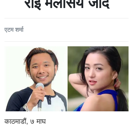
राई मलेसिय जाँदै
एटम शर्मा
काठमाडौं, ७ माघ