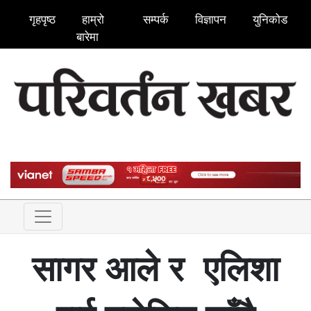
गृहपृष्ठ
हाम्रो
सम्पर्क
विज्ञापन
युनिकोड
बारेमा
सागर आले र एलिशा