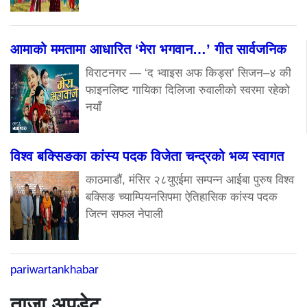
आमाको ममतामा आधारित ‘मेरा भगवान…’ गीत सार्वजनिक
विराटनगर — ‘द भ्वाइस अफ किड्स’ सिजन–४ की
फाइनलिष्ट गायिका दिलिजा रुवालीको स्वरमा रहेको
नयाँ
विश्व बक्सिङका कांस्य पदक विजेता चन्द्रको भव्य स्वागत
काठमाडौं, मंसिर २८युएईमा सम्पन्न आईबा पुरुष विश्व
बक्सिङ च्याम्पियनसिपमा ऐतिहासिक कांस्य पदक
जित्न सफल नेपाली
pariwartankhabar
ताजा अपडेट