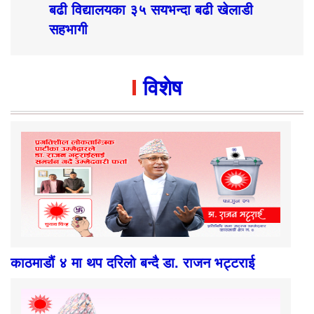
बढी विद्यालयका ३५ सयभन्दा बढी खेलाडी
सहभागी
विशेष
काठमाडौं ४ मा थप दरिलो बन्दै डा. राजन भट्टराई