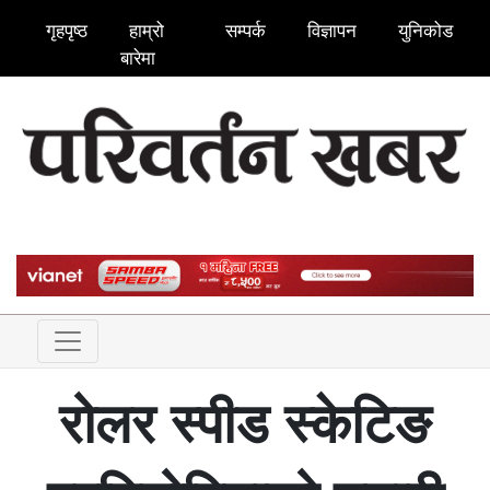
गृहपृष्ठ
हाम्रो
सम्पर्क
विज्ञापन
युनिकोड
बारेमा
रोलर स्पीड स्केटिङ