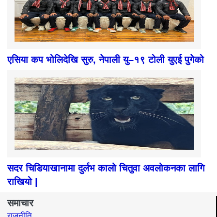
एसिया कप भोलिदेखि सुरु, नेपाली यु–१९ टोली युएई पुगेको
सदर चिडियाखानामा दुर्लभ कालो चितुवा अवलोकनका लागि
राखियो |
समाचार
राजनीति