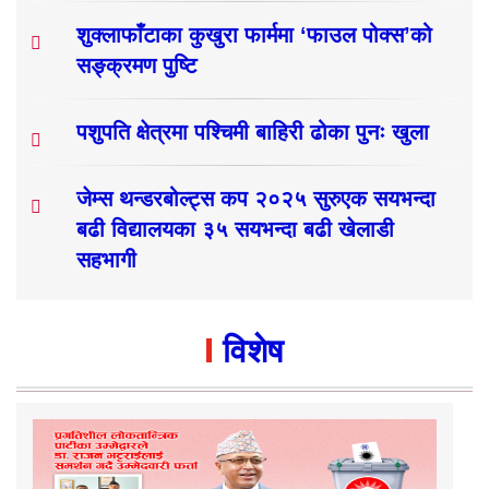
शुक्लाफाँटाका कुखुरा फार्ममा ‘फाउल पोक्स’को
सङ्क्रमण पुष्टि
पशुपति क्षेत्रमा पश्चिमी बाहिरी ढोका पुनः खुला
जेम्स थन्डरबोल्ट्स कप २०२५ सुरुएक सयभन्दा
बढी विद्यालयका ३५ सयभन्दा बढी खेलाडी
सहभागी
विशेष