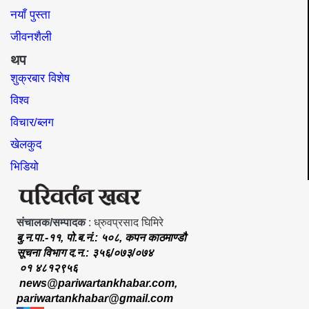
नयाँ पुस्ता
जीवनशैली
थप
शुक्रबार विशेष
विश्व
विचार/ब्लग
खेलकुद
भिडियो
संचालक/सम्पादक
: ध्रुवप्रसाद घिमिरे
बु.न.पा.-११, पो.ब.नं.: ५०८, कपन काठमाण्डौ
सूचना विभाग द.न.: ३५६/०७३/०७४
०१ ४८१२९५६
news@pariwartankhabar.com
,
pariwartankhabar@gmail.com