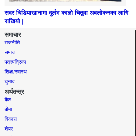
सदर चिडियाखानामा दुर्लभ कालो चितुवा अवलोकनका लागि
राखियो |
समाचार
राजनीति
समाज​
पत्रपत्रिका
शिक्षा/स्वास्थ
चुनाव
अर्थतन्त्र
बैंक
बीमा
विकास
शेयर