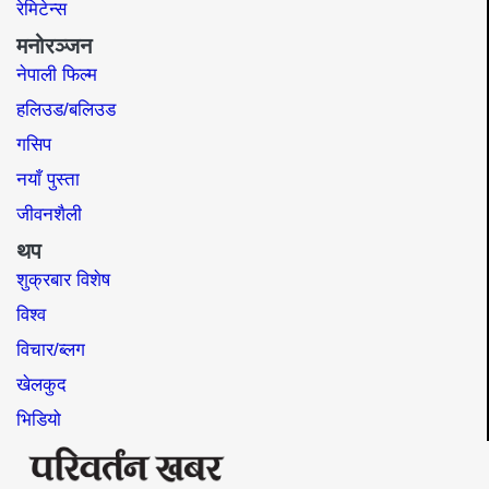
रेमिटेन्स
मनोरञ्जन
नेपाली फिल्म
हलिउड/बलिउड
गसिप
नयाँ पुस्ता
जीवनशैली
थप
शुक्रबार विशेष
विश्व
विचार/ब्लग
खेलकुद
भिडियो