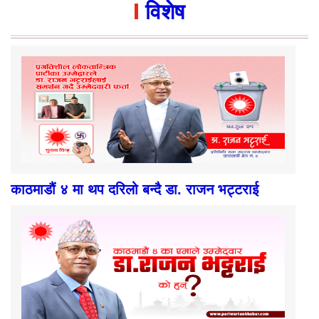
विशेष
काठमाडौं ४ मा थप दरिलो बन्दै डा. राजन भट्टराई