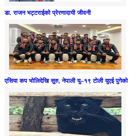
डा. राजन भट्टराईको प्रेरणादायी जीवनी
एसिया कप भोलिदेखि सुरु, नेपाली यु–१९ टोली युएई पुगेको