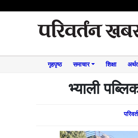
गृहपृष्ठ
समाचार​
शिक्षा
अर्थत
भ्याली पब्लि
परिवर