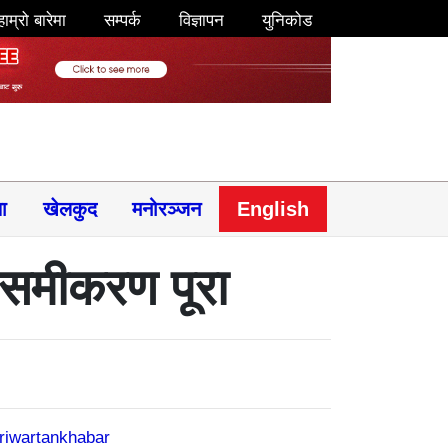
हाम्रो बारेमा
सम्पर्क
विज्ञापन
युनिकोड
षा
खेलकुद
मनोरञ्जन
English
ल समीकरण पूरा
riwartankhabar