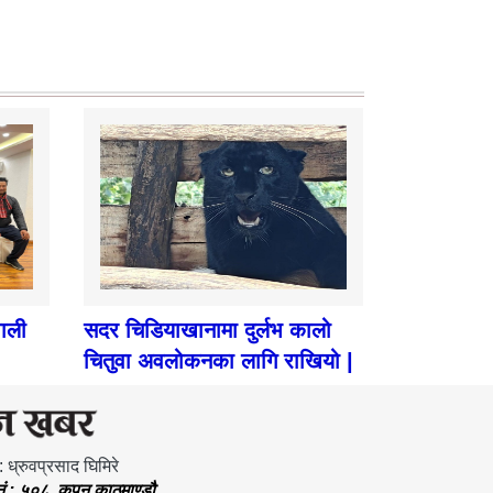
पाली
सदर चिडियाखानामा दुर्लभ कालो
चितुवा अवलोकनका लागि राखियो |
: ध्रुवप्रसाद घिमिरे
.नं.: ५०८, कपन काठमाण्डौ