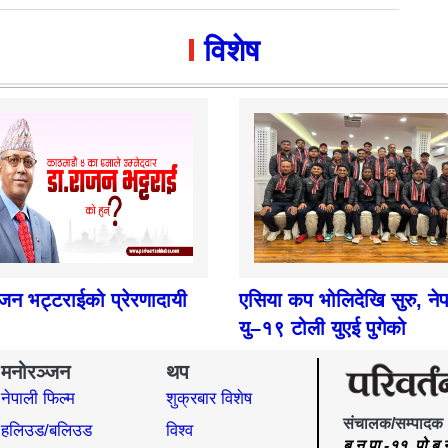
विशेष
ाजन भट्टराईको प्रेरणादायी
एसिया कप भोलिदेखि सुरु, ने
यु–१९ टोली युएई पुगेको
मनोरञ्जन
थप
नेपाली फिल्म
शुक्रबार विशेष
संचालक/सम्पादक
हलिउड/बलिउड
विश्व
बु.न.पा.-११, पो.ब