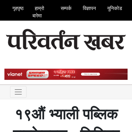
गृहपृष्ठ
हाम्रो
सम्पर्क
विज्ञापन
युनिकोड
बारेमा
१९औं भ्याली पब्लिक