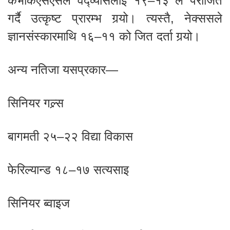
केभीकेएसएसले वेद्व्यासलाई १९–१३ ले पराजित
गर्दै उत्कृष्ट प्रारम्भ गर्‍यो। त्यस्तै, नेक्ससले
ज्ञानसंस्कारमाथि १६–११ को जित दर्ता गर्‍यो।
अन्य नतिजा यसप्रकार—
सिनियर गल्र्स
बागमती २५–२२ विद्या विकास
फेरिल्यान्ड १८–१७ सत्यसाइ
सिनियर ब्वाइज