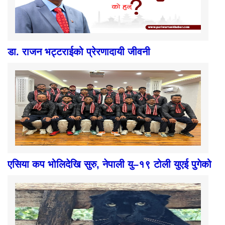
डा. राजन भट्टराईको प्रेरणादायी जीवनी
एसिया कप भोलिदेखि सुरु, नेपाली यु–१९ टोली युएई पुगेको