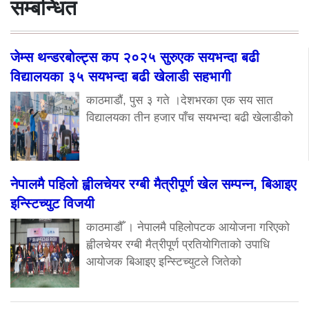
सम्बन्धित
जेम्स थन्डरबोल्ट्स कप २०२५ सुरुएक सयभन्दा बढी
विद्यालयका ३५ सयभन्दा बढी खेलाडी सहभागी
काठमाडौं, पुस ३ गते ।देशभरका एक सय सात
विद्यालयका तीन हजार पाँच सयभन्दा बढी खेलाडीको
नेपालमै पहिलो ह्वीलचेयर रग्बी मैत्रीपूर्ण खेल सम्पन्न, बिआइए
इन्स्टिच्युट विजयी
काठमाडौँ । नेपालमै पहिलोपटक आयोजना गरिएको
ह्वीलचेयर रग्बी मैत्रीपूर्ण प्रतियोगिताको उपाधि
आयोजक बिआइए इन्स्टिच्युटले जितेको