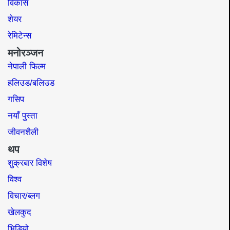
विकास
शेयर
रेमिटेन्स
मनोरञ्जन
नेपाली फिल्म
हलिउड/बलिउड
गसिप
नयाँ पुस्ता
जीवनशैली
थप
शुक्रबार विशेष
विश्व
विचार/ब्लग
खेलकुद
भिडियो