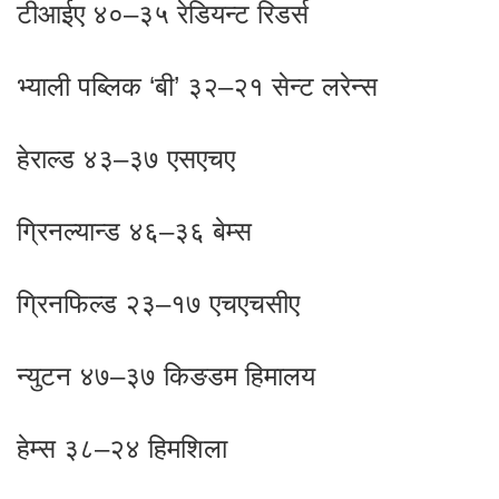
टीआईए ४०–३५ रेडियन्ट रिडर्स
भ्याली पब्लिक ‘बी’ ३२–२१ सेन्ट लरेन्स
हेराल्ड ४३–३७ एसएचए
ग्रिनल्यान्ड ४६–३६ बेम्स
ग्रिनफिल्ड २३–१७ एचएचसीए
न्युटन ४७–३७ किङडम हिमालय
हेम्स ३८–२४ हिमशिला