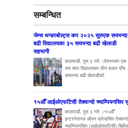
सम्बन्धित
जेम्स थन्डरबोल्ट्स कप २०२५ सुरुएक सयभन्दा
बढी विद्यालयका ३५ सयभन्दा बढी खेलाडी
सहभागी
काठमाडौं, पुस ३ गते ।देशभरका एक
सय सात विद्यालयका तीन हजार पाँच
सयभन्दा बढी खेलाडीको
१५औँ आईओएफटिसी तेक्वान्दो च्याम्पियनसिप सु
काठमाडौं, पुस ३ गते ।१५औँ
इन्टरनेसनल ओपन फ्रेन्डसिप तेक्वान्द
च्याम्पियनसिप (आईओएफटिसी) बिहीब