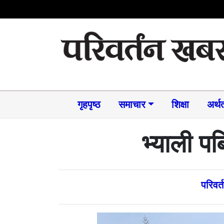
गृहपृष्ठ
समाचार​
शिक्षा
अर्थत
भ्याली प
परिवर