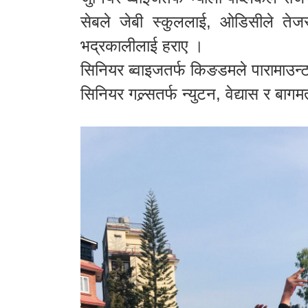
सेबले जेबी स्कुललाई, ओडिसीले तेजस
भद्रकालीलाई हराए ।
सिनियर ब्वाइजतर्फ किङडमले पारामाउन्
सिनियर गल्र्सतर्फ न्युटन, वेद्यास र बा