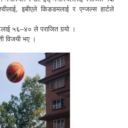
्वीलाई, इबीएले किङडमलाई र एन्जल्स हार्टले
टलाई ५६–४० ले पराजित गर्‍यो ।
गमती विजयी भए ।