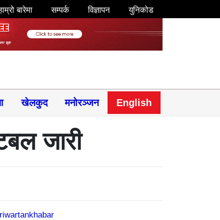
हाम्रो बारेमा
सम्पर्क
विज्ञापन
युनिकोड
षा
खेलकुद
मनोरञ्जन
English
ेटबल जारी
riwartankhabar