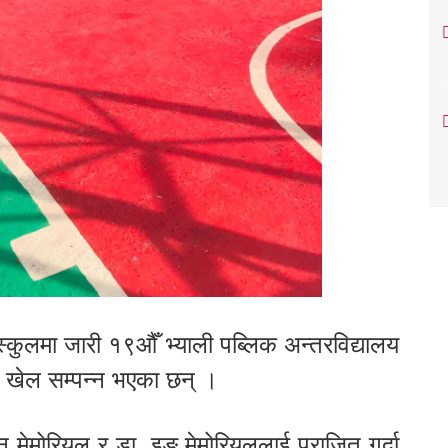
स्कुलमा जारी १९औँ भ्याली पब्लिक अन्तरविद्यालय
्न खेल सम्पन्न भएका छन् ।
न मेमोरियल र डा. इङ् मेमोरियललाई पराजित गर्दा