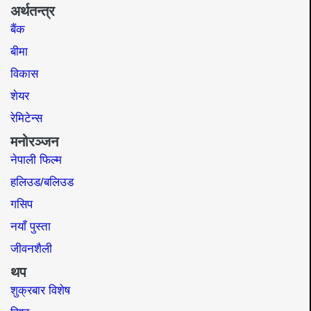
अर्थतन्त्र
बैंक
बीमा
विकास
शेयर
रेमिटेन्स
मनोरञ्जन
नेपाली फिल्म
हलिउड/बलिउड
गसिप
नयाँ पुस्ता
जीवनशैली
थप
शुक्रबार विशेष