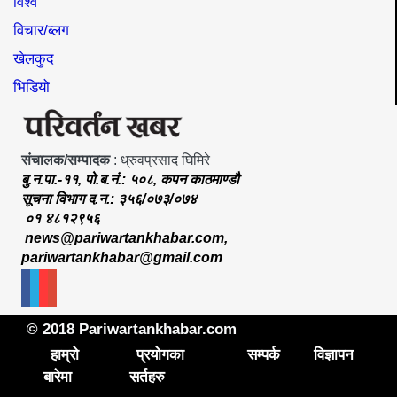
विश्व
विचार/ब्लग
खेलकुद
भिडियो
संचालक/सम्पादक
: ध्रुवप्रसाद घिमिरे
बु.न.पा.-११, पो.ब.नं.: ५०८, कपन काठमाण्डौ
सूचना विभाग द.न.: ३५६/०७३/०७४
०१ ४८१२९५६
news@pariwartankhabar.com
,
pariwartankhabar@gmail.com
© 2018 Pariwartankhabar.com
हाम्रो
प्रयोगका
सम्पर्क
विज्ञापन
बारेमा
सर्तहरु