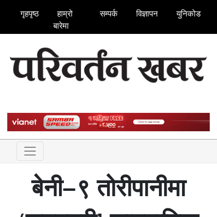
गृहपृष्ठ
हाम्रो
सम्पर्क
विज्ञापन
युनिकोड
बारेमा
बेनी–९ तोरीपानीमा