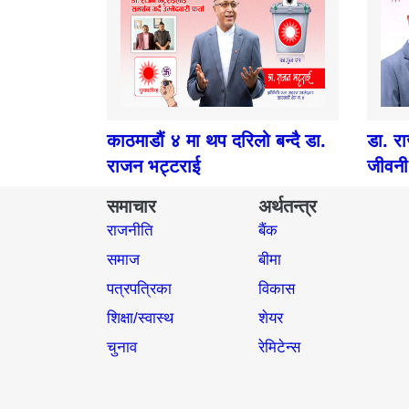
काठमाडौं ४ मा थप दरिलो बन्दै डा.
डा. र
राजन भट्टराई
जीवनी
समाचार
अर्थतन्त्र
राजनीति
बैंक
समाज​
बीमा
पत्रपत्रिका
विकास
शिक्षा/स्वास्थ
शेयर
चुनाव
रेमिटेन्स