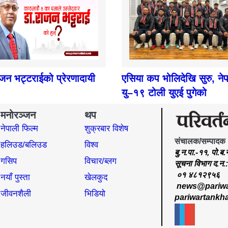
ाजन भट्टराईको प्रेरणादायी
एसिया कप भोलिदेखि सुरु, ने
यु–१९ टोली युएई पुगेको
मनोरञ्जन
थप
नेपाली फिल्म
शुक्रबार विशेष
संचालक/सम्पादक
हलिउड/बलिउड
विश्व
बु.न.पा.-११, पो.ब
गसिप
विचार/ब्लग
सूचना विभाग द.न
०१ ४८१२९५६
नयाँ पुस्ता
खेलकुद
news@pariwa
जीवनशैली
भिडियो
pariwartankh