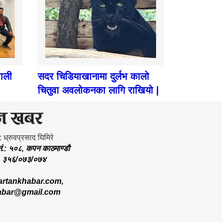
पाली
सदर चिडियाखानामा दुर्लभ कालो
चितुवा अवलोकनका लागि राखियो |
: ध्रुवप्रसाद घिमिरे
.नं.: ५०८, कपन काठमाण्डौ
.: ३५६/०७३/०७४
rtankhabar.com
,
abar@gmail.com