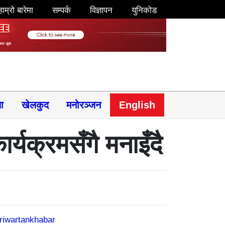
हाम्रो बारेमा
सम्पर्क
विज्ञापन
युनिकोड
षा
खेलकुद
मनोरञ्जन
English
र्यक्रमसँगै मनाइँदै
riwartankhabar