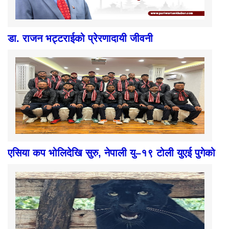
डा. राजन भट्टराईको प्रेरणादायी जीवनी
एसिया कप भोलिदेखि सुरु, नेपाली यु–१९ टोली युएई पुगेको