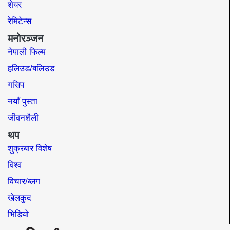
शेयर
रेमिटेन्स
मनोरञ्जन
नेपाली फिल्म
हलिउड/बलिउड
गसिप
नयाँ पुस्ता
जीवनशैली
थप
शुक्रबार विशेष
विश्व
विचार/ब्लग
खेलकुद
भिडियो