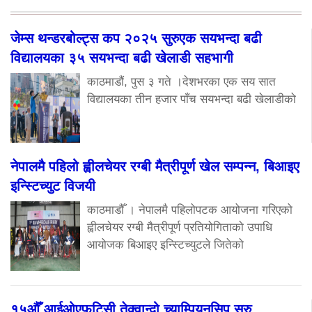
जेम्स थन्डरबोल्ट्स कप २०२५ सुरुएक सयभन्दा बढी
विद्यालयका ३५ सयभन्दा बढी खेलाडी सहभागी
काठमाडौं, पुस ३ गते ।देशभरका एक सय सात
विद्यालयका तीन हजार पाँच सयभन्दा बढी खेलाडीको
नेपालमै पहिलो ह्वीलचेयर रग्बी मैत्रीपूर्ण खेल सम्पन्न, बिआइए
इन्स्टिच्युट विजयी
काठमाडौँ । नेपालमै पहिलोपटक आयोजना गरिएको
ह्वीलचेयर रग्बी मैत्रीपूर्ण प्रतियोगिताको उपाधि
आयोजक बिआइए इन्स्टिच्युटले जितेको
१५औँ आईओएफटिसी तेक्वान्दो च्याम्पियनसिप सुरु