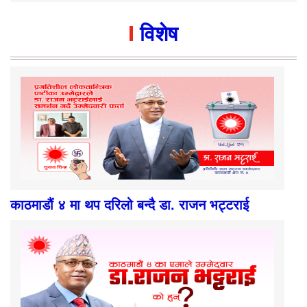
विशेष
काठमाडौं ४ मा थप दरिलो बन्दै डा. राजन भट्टराई