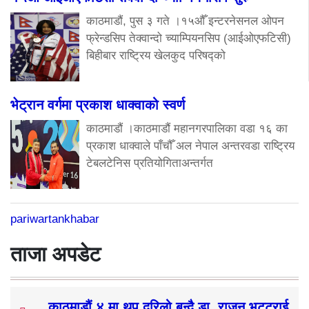
काठमाडौं, पुस ३ गते ।१५औँ इन्टरनेसनल ओपन
फ्रेन्डसिप तेक्वान्दो च्याम्पियनसिप (आईओएफटिसी)
बिहीबार राष्ट्रिय खेलकुद परिषद्को
भेट्रान वर्गमा प्रकाश धाक्वाको स्वर्ण
काठमाडौं ।काठमाडौं महानगरपालिका वडा १६ का
प्रकाश धाक्वाले पाँचौँ अल नेपाल अन्तरवडा राष्ट्रिय
टेबलटेनिस प्रतियोगिताअन्तर्गत
pariwartankhabar
ताजा अपडेट
काठमाडौं ४ मा थप दरिलो बन्दै डा. राजन भट्टराई