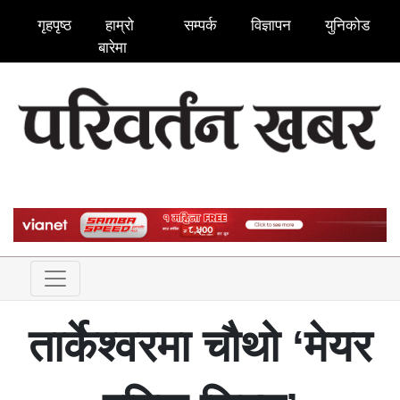
गृहपृष्ठ
हाम्रो
सम्पर्क
विज्ञापन
युनिकोड
बारेमा
तार्केश्वरमा चौथो ‘मेयर