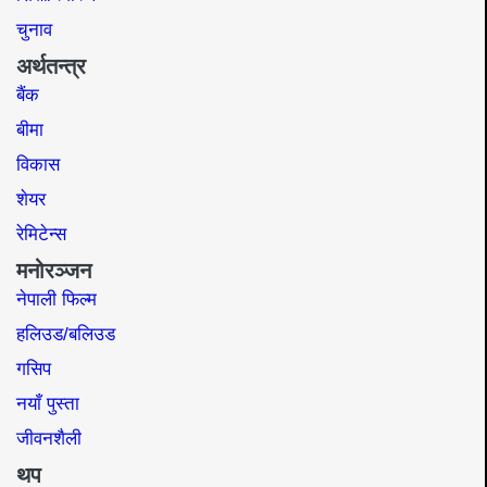
चुनाव
अर्थतन्त्र
बैंक
बीमा
विकास
शेयर
रेमिटेन्स
मनोरञ्जन
नेपाली फिल्म
हलिउड/बलिउड
गसिप
नयाँ पुस्ता
जीवनशैली
थप