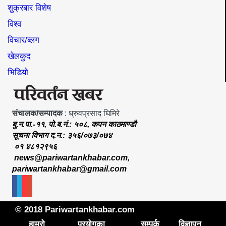
शुक्रबार विशेष
विश्व
विचार/ब्लग
खेलकुद
भिडियो
संचालक/सम्पादक
: ध्रुवप्रसाद घिमिरे
बु.न.पा.-११, पो.ब.नं.: ५०८, कपन काठमाण्डौ
सूचना विभाग द.न.: ३५६/०७३/०७४
०१ ४८१२९५६
news@pariwartankhabar.com
,
pariwartankhabar@gmail.com
© 2018 Pariwartankhabar.com
हाम्रो
प्रयोगका
सम्पर्क
विज्ञापन