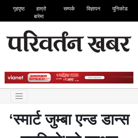
गृहपृष्ठ
हाम्रो
सम्पर्क
विज्ञापन
युनिकोड
बारेमा
‘स्मार्ट जुम्बा एन्ड डान्स