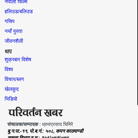
नेपाली फिल्म
हलिउड/बलिउड
गसिप
नयाँ पुस्ता
जीवनशैली
थप
शुक्रबार विशेष
विश्व
विचार/ब्लग
खेलकुद
भिडियो
संचालक/सम्पादक
: ध्रुवप्रसाद घिमिरे
बु.न.पा.-११, पो.ब.नं.: ५०८, कपन काठमाण्डौ
सूचना विभाग द.न.: ३५६/०७३/०७४