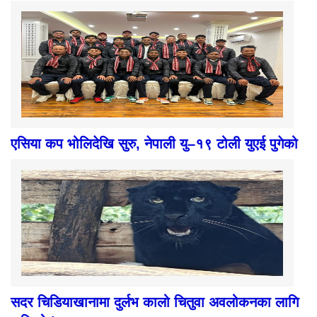
एसिया कप भोलिदेखि सुरु, नेपाली यु–१९ टोली युएई पुगेको
सदर चिडियाखानामा दुर्लभ कालो चितुवा अवलोकनका लागि