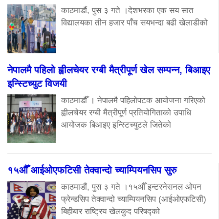
काठमाडौं, पुस ३ गते ।देशभरका एक सय सात
विद्यालयका तीन हजार पाँच सयभन्दा बढी खेलाडीको
नेपालमै पहिलो ह्वीलचेयर रग्बी मैत्रीपूर्ण खेल सम्पन्न, बिआइए
इन्स्टिच्युट विजयी
काठमाडौँ । नेपालमै पहिलोपटक आयोजना गरिएको
ह्वीलचेयर रग्बी मैत्रीपूर्ण प्रतियोगिताको उपाधि
आयोजक बिआइए इन्स्टिच्युटले जितेको
१५औँ आईओएफटिसी तेक्वान्दो च्याम्पियनसिप सुरु
काठमाडौं, पुस ३ गते ।१५औँ इन्टरनेसनल ओपन
फ्रेन्डसिप तेक्वान्दो च्याम्पियनसिप (आईओएफटिसी)
बिहीबार राष्ट्रिय खेलकुद परिषद्को