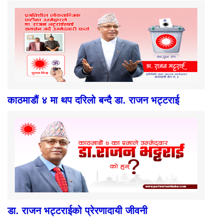
काठमाडौं ४ मा थप दरिलो बन्दै डा. राजन भट्टराई
डा. राजन भट्टराईको प्रेरणादायी जीवनी