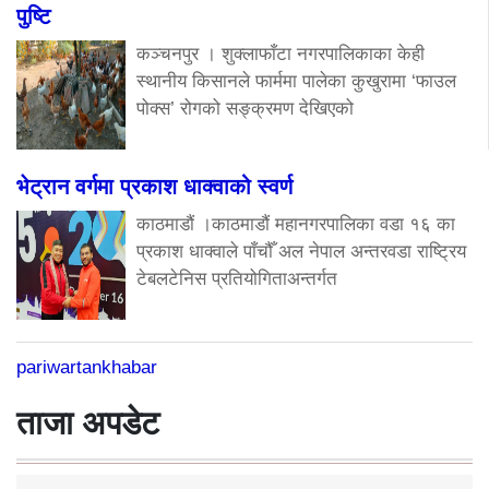
पुष्टि
कञ्चनपुर । शुक्लाफाँटा नगरपालिकाका केही
स्थानीय किसानले फार्ममा पालेका कुखुरामा ‘फाउल
पोक्स’ रोगको सङ्क्रमण देखिएको
भेट्रान वर्गमा प्रकाश धाक्वाको स्वर्ण
काठमाडौं ।काठमाडौं महानगरपालिका वडा १६ का
प्रकाश धाक्वाले पाँचौँ अल नेपाल अन्तरवडा राष्ट्रिय
टेबलटेनिस प्रतियोगिताअन्तर्गत
pariwartankhabar
ताजा अपडेट