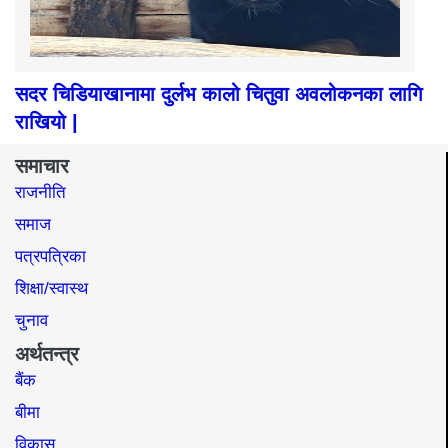
सदर चिडियाखानामा दुर्लभ कालो चितुवा अवलोकनका लागि
राखियो |
समाचार
राजनीति
समाज​
पत्रपत्रिका
शिक्षा/स्वास्थ
चुनाव
अर्थतन्त्र
बैंक
बीमा
विकास