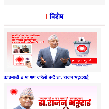
विशेष
काठमाडौं ४ मा थप दरिलो बन्दै डा. राजन भट्टराई