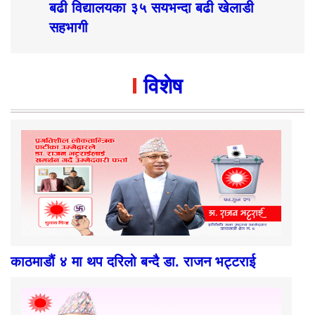
बढी विद्यालयका ३५ सयभन्दा बढी खेलाडी
सहभागी
विशेष
काठमाडौं ४ मा थप दरिलो बन्दै डा. राजन भट्टराई