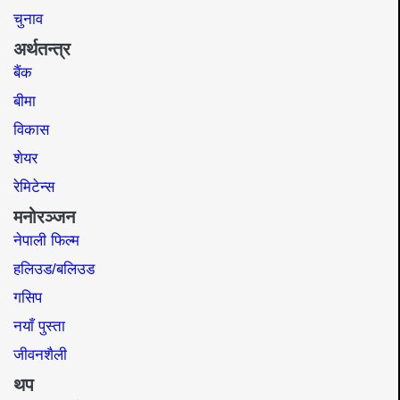
चुनाव
अर्थतन्त्र
बैंक
बीमा
विकास
शेयर
रेमिटेन्स
मनोरञ्जन
नेपाली फिल्म
हलिउड/बलिउड
गसिप
नयाँ पुस्ता
जीवनशैली
थप