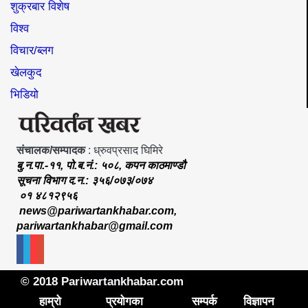
शुक्रबार विशेष
विश्व
विचार/ब्लग
खेलकुद
भिडियो
संचालक/सम्पादक
: ध्रुवप्रसाद घिमिरे
बु.न.पा.-११, पो.ब.नं.: ५०८, कपन काठमाण्डौ
सूचना विभाग द.न.: ३५६/०७३/०७४
०१ ४८१२९५६
news@pariwartankhabar.com
,
pariwartankhabar@gmail.com
© 2018 Pariwartankhabar.com
हाम्रो
प्रयोगका
सम्पर्क
विज्ञापन