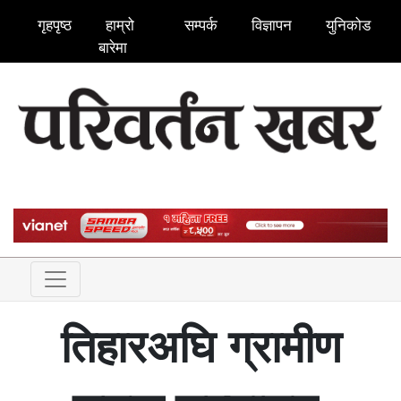
गृहपृष्ठ
हाम्रो
सम्पर्क
विज्ञापन
युनिकोड
बारेमा
तिहारअघि ग्रामीण