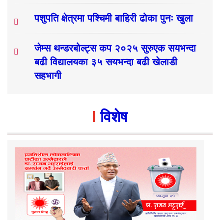
पशुपति क्षेत्रमा पश्चिमी बाहिरी ढोका पुनः खुला
जेम्स थन्डरबोल्ट्स कप २०२५ सुरुएक सयभन्दा
बढी विद्यालयका ३५ सयभन्दा बढी खेलाडी
सहभागी
विशेष