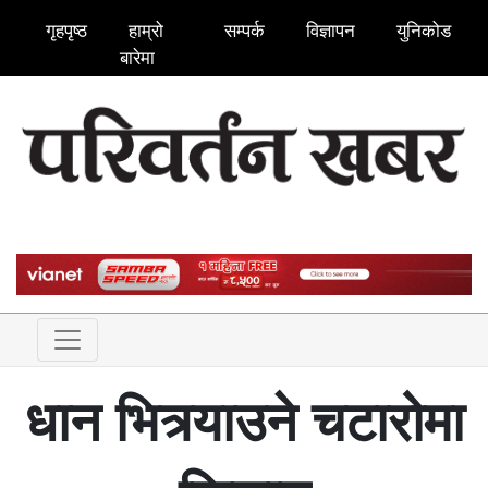
गृहपृष्ठ
हाम्रो
सम्पर्क
विज्ञापन
युनिकोड
बारेमा
धान भित्र्याउने चटारोमा