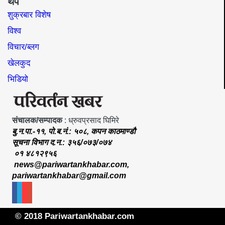
थप
शुक्रबार विशेष
विश्व
विचार/ब्लग
खेलकुद
भिडियो
संचालक/सम्पादक
: ध्रुवप्रसाद घिमिरे
बु.न.पा.-११, पो.ब.नं.: ५०८, कपन काठमाण्डौ
सूचना विभाग द.न.: ३५६/०७३/०७४
०१ ४८१२९५६
news@pariwartankhabar.com
,
pariwartankhabar@gmail.com
© 2018 Pariwartankhabar.com