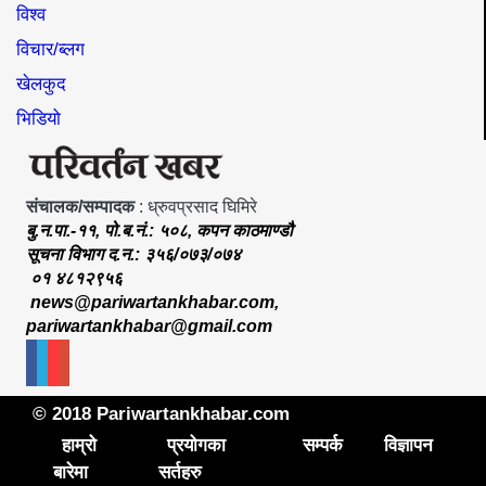
विश्व
विचार/ब्लग
खेलकुद
भिडियो
संचालक/सम्पादक
: ध्रुवप्रसाद घिमिरे
बु.न.पा.-११, पो.ब.नं.: ५०८, कपन काठमाण्डौ
सूचना विभाग द.न.: ३५६/०७३/०७४
०१ ४८१२९५६
news@pariwartankhabar.com
,
pariwartankhabar@gmail.com
© 2018 Pariwartankhabar.com
हाम्रो
प्रयोगका
सम्पर्क
विज्ञापन
बारेमा
सर्तहरु