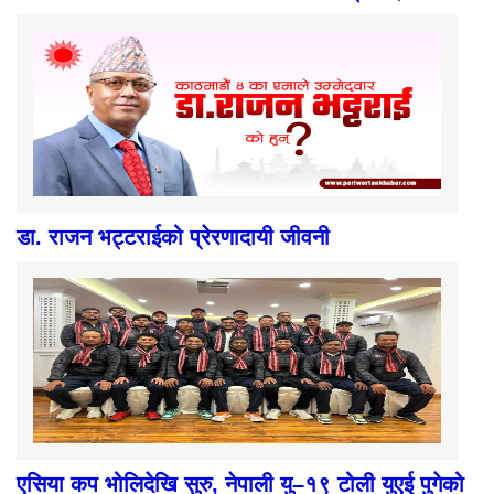
डा. राजन भट्टराईको प्रेरणादायी जीवनी
एसिया कप भोलिदेखि सुरु, नेपाली यु–१९ टोली युएई पुगेको