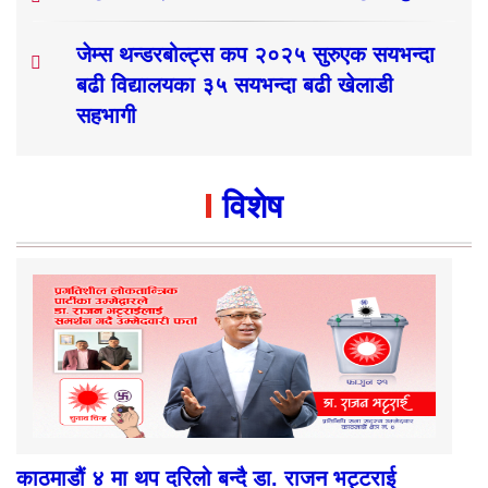
जेम्स थन्डरबोल्ट्स कप २०२५ सुरुएक सयभन्दा
बढी विद्यालयका ३५ सयभन्दा बढी खेलाडी
सहभागी
विशेष
काठमाडौं ४ मा थप दरिलो बन्दै डा. राजन भट्टराई