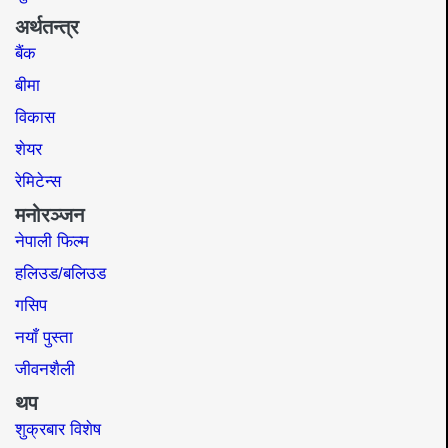
अर्थतन्त्र
बैंक
बीमा
विकास
शेयर
रेमिटेन्स
मनोरञ्जन
नेपाली फिल्म
हलिउड/बलिउड
गसिप
नयाँ पुस्ता
जीवनशैली
थप
शुक्रबार विशेष