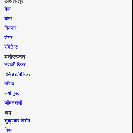
अर्थतन्त्र
बैंक
बीमा
विकास
शेयर
रेमिटेन्स
मनोरञ्जन
नेपाली फिल्म
हलिउड/बलिउड
गसिप
नयाँ पुस्ता
जीवनशैली
थप
शुक्रबार विशेष
विश्व