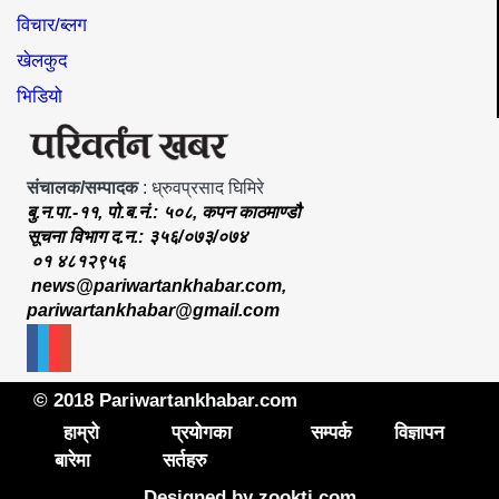
विचार/ब्लग
खेलकुद
भिडियो
संचालक/सम्पादक
: ध्रुवप्रसाद घिमिरे
बु.न.पा.-११, पो.ब.नं.: ५०८, कपन काठमाण्डौ
सूचना विभाग द.न.: ३५६/०७३/०७४
०१ ४८१२९५६
news@pariwartankhabar.com
,
pariwartankhabar@gmail.com
© 2018 Pariwartankhabar.com
हाम्रो
प्रयोगका
सम्पर्क
विज्ञापन
बारेमा
सर्तहरु
Designed by
zookti.com