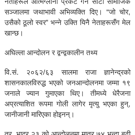
नेताहरूले आत्मग्लानी प्रकट गर्ने साटो सामाजिक
सञ्जालमा जथाभावी अभिव्यक्ति दिए। “जो चोर,
उसैको ठूलो स्वर” भन्ने उक्ति यिनै नेताहरूसँग मेल
खान्छ।
अघिल्ला आन्दोलन र द्वन्द्वकालीन तथ्य
वि.सं. २०६२/६३ सालमा राजा ज्ञानेन्द्रको
शासनकालविरुद्ध भएको जनआन्दोलनमा जम्मा १९
जनाले ज्यान गुमाएका थिए। तीमध्ये धेरैजना
अप्रत्याशित रूपमा गोली लागेर मृत्यु भएका हुन्,
जानीजानी मारिएका होइनन्।
तर, भाद्र २३ को आन्दोलनमा मात्र ७४ भन्दा बढी