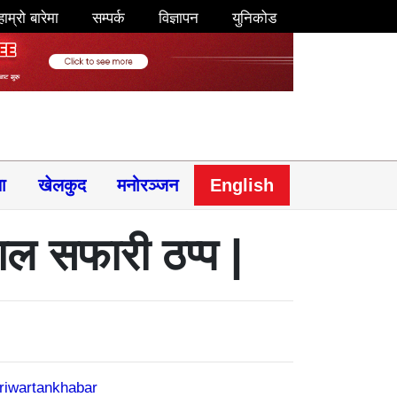
हाम्रो बारेमा
सम्पर्क
विज्ञापन
युनिकोड
षा
खेलकुद
मनोरञ्जन
English
गल सफारी ठप्प |
riwartankhabar