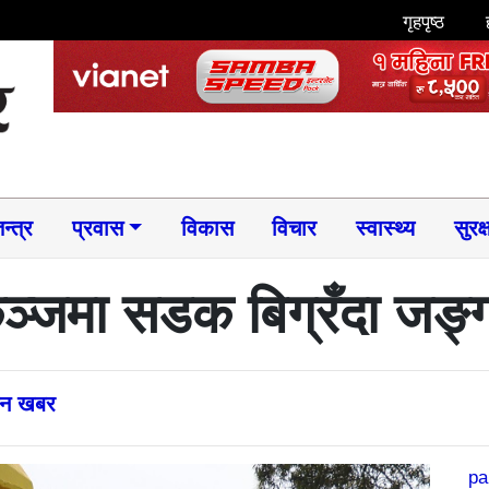
गृहपृष्ठ
न्त्र
प्रवास
विकास
विचार
स्वास्थ्य
सुरक्
कुञ्जमा सडक बिग्रँदा जङ्
्तन खबर
pa