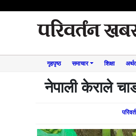
गृहपृष्ठ
समाचार​
शिक्षा
अर्थत
नेपाली केराले चा
परिवर