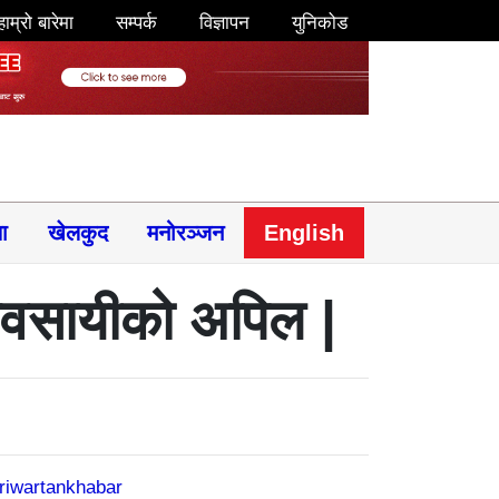
हाम्रो बारेमा
सम्पर्क
विज्ञापन
युनिकोड
षा
खेलकुद
मनोरञ्जन
English
व्यवसायीको अपिल |
riwartankhabar