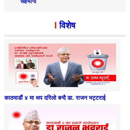
सहभागी
विशेष
काठमाडौं ४ मा थप दरिलो बन्दै डा. राजन भट्टराई