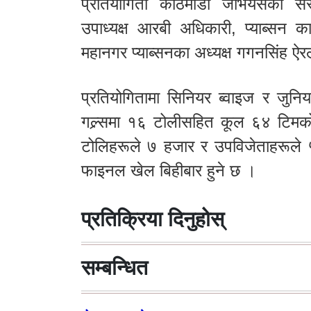
प्रतियोगिता काठमाडौं जेभियर्सका सं
उपाध्यक्ष आरबी अधिकारी, प्याब्सन क
महानगर प्याब्सनका अध्यक्ष गगनसिंह ऐर
प्रतियोगितामा सिनियर ब्वाइज र जु
गल्र्समा १६ टोलीसहित कूल ६४ टिमको
टोलिहरूले ७ हजार र उपविजेताहरूले ५ ह
फाइनल खेल बिहीबार हुने छ ।
प्रतिक्रिया दिनुहोस्
सम्बन्धित