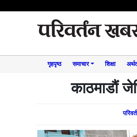
गृहपृष्ठ
समाचार​
शिक्षा
अर्थत
काठमाडौं जे
परिवर