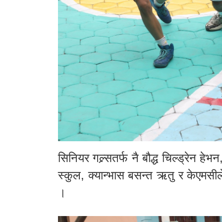
सिनियर गल्र्सतर्फ नै बौद्ध चिल्ड्रेन ह
स्कुल, क्यान्भास बसन्त ऋतु र केएमसील
।