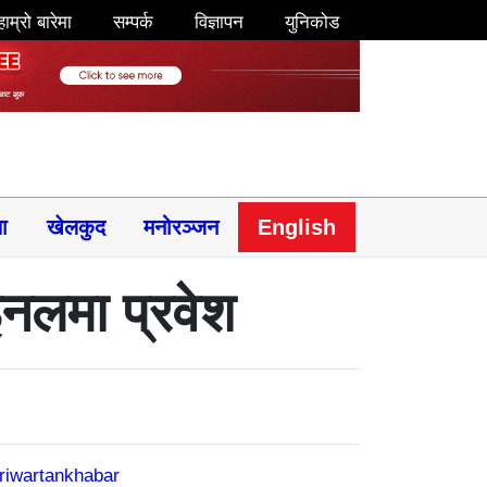
हाम्रो बारेमा
सम्पर्क
विज्ञापन
युनिकोड
षा
खेलकुद
मनोरञ्जन
English
इनलमा प्रवेश
riwartankhabar