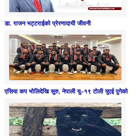
डा. राजन भट्टराईको प्रेरणादायी जीवनी
एसिया कप भोलिदेखि सुरु, नेपाली यु–१९ टोली युएई पुगेको