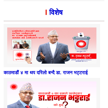
विशेष
काठमाडौं ४ मा थप दरिलो बन्दै डा. राजन भट्टराई