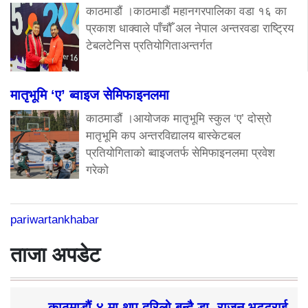
काठमाडौं ।काठमाडौं महानगरपालिका वडा १६ का
प्रकाश धाक्वाले पाँचौँ अल नेपाल अन्तरवडा राष्ट्रिय
टेबलटेनिस प्रतियोगिताअन्तर्गत
मातृभूमि ‘ए’ ब्वाइज सेमिफाइनलमा
काठमाडौं ।आयोजक मातृभूमि स्कुल ‘ए’ दोस्रो
मातृभूमि कप अन्तरविद्यालय बास्केटबल
प्रतियोगिताको ब्वाइजतर्फ सेमिफाइनलमा प्रवेश
गरेको
pariwartankhabar
ताजा अपडेट
काठमाडौं ४ मा थप दरिलो बन्दै डा. राजन भट्टराई