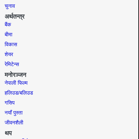
चुनाव
अर्थतन्त्र
बैंक
बीमा
विकास
शेयर
रेमिटेन्स
मनोरञ्जन
नेपाली फिल्म
हलिउड/बलिउड
गसिप
नयाँ पुस्ता
जीवनशैली
थप