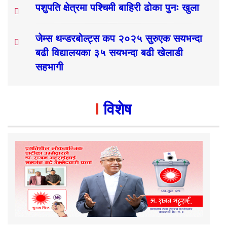
पशुपति क्षेत्रमा पश्चिमी बाहिरी ढोका पुनः खुला
जेम्स थन्डरबोल्ट्स कप २०२५ सुरुएक सयभन्दा
बढी विद्यालयका ३५ सयभन्दा बढी खेलाडी
सहभागी
विशेष