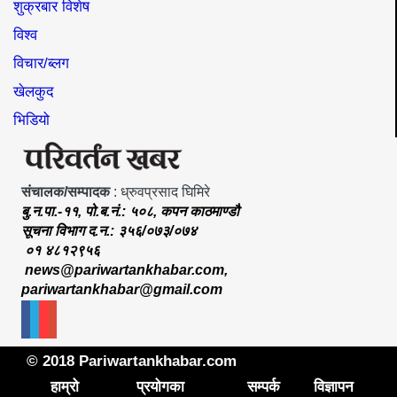
शुक्रबार विशेष
विश्व
विचार/ब्लग
खेलकुद
भिडियो
संचालक/सम्पादक
: ध्रुवप्रसाद घिमिरे
बु.न.पा.-११, पो.ब.नं.: ५०८, कपन काठमाण्डौ
सूचना विभाग द.न.: ३५६/०७३/०७४
०१ ४८१२९५६
news@pariwartankhabar.com
,
pariwartankhabar@gmail.com
© 2018 Pariwartankhabar.com
हाम्रो
प्रयोगका
सम्पर्क
विज्ञापन