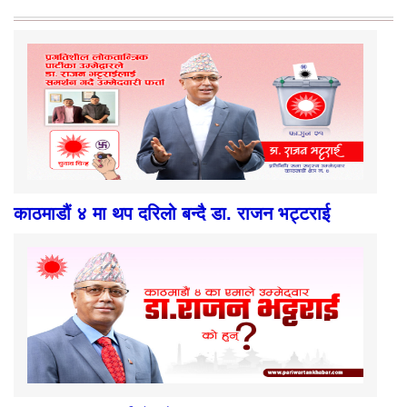
काठमाडौं ४ मा थप दरिलो बन्दै डा. राजन भट्टराई