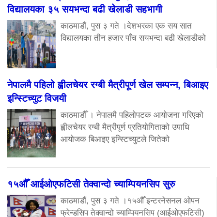
विद्यालयका ३५ सयभन्दा बढी खेलाडी सहभागी
काठमाडौं, पुस ३ गते ।देशभरका एक सय सात
विद्यालयका तीन हजार पाँच सयभन्दा बढी खेलाडीको
नेपालमै पहिलो ह्वीलचेयर रग्बी मैत्रीपूर्ण खेल सम्पन्न, बिआइए
इन्स्टिच्युट विजयी
काठमाडौँ । नेपालमै पहिलोपटक आयोजना गरिएको
ह्वीलचेयर रग्बी मैत्रीपूर्ण प्रतियोगिताको उपाधि
आयोजक बिआइए इन्स्टिच्युटले जितेको
१५औँ आईओएफटिसी तेक्वान्दो च्याम्पियनसिप सुरु
काठमाडौं, पुस ३ गते ।१५औँ इन्टरनेसनल ओपन
फ्रेन्डसिप तेक्वान्दो च्याम्पियनसिप (आईओएफटिसी)