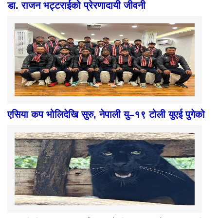
डा. राजन भट्टराईको प्रेरणादायी जीवनी
एसिया कप भोलिदेखि सुरु, नेपाली यु–१९ टोली युएई पुगेको