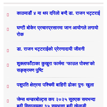
काठमाडौं ४ मा थप दरिलो बन्दै डा. राजन भट्टराई
घण्टी बोकेर प्रचारप्रसारमा जान आयोगले लगायो
रोक
डा. राजन भट्टराईको प्रेरणादायी जीवनी
शुक्लाफाँटाका कुखुरा फार्ममा ‘फाउल पोक्स’को
सङ्क्रमण पुष्टि
पशुपति क्षेत्रमा पश्चिमी बाहिरी ढोका पुनः खुला
जेम्स थन्डरबोल्ट्स कप २०२५ सुरुएक सयभन्दा
बढी विद्यालयका ३५ सयभन्दा बढी खेलाडी