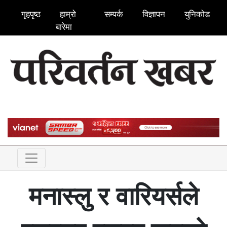
गृहपृष्ठ
हाम्रो
सम्पर्क
विज्ञापन
युनिकोड
बारेमा
मनास्लु र वारियर्सले