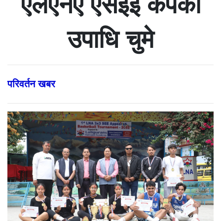
एलएनए एसइइ कपको
उपाधि चुमे
परिवर्तन खबर