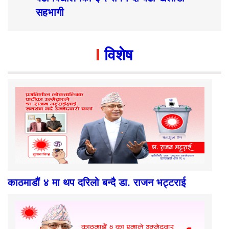
सहभागी
विशेष
काठमाडौं ४ मा थप दरिलो बन्दै डा. राजन भट्टराई