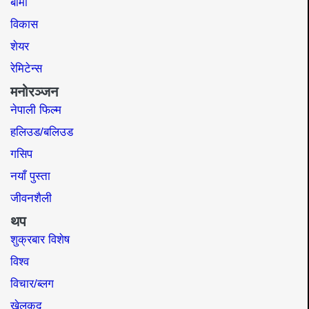
बीमा
विकास
शेयर
रेमिटेन्स
मनोरञ्जन
नेपाली फिल्म
हलिउड/बलिउड
गसिप
नयाँ पुस्ता
जीवनशैली
थप
शुक्रबार विशेष
विश्व
विचार/ब्लग
खेलकुद