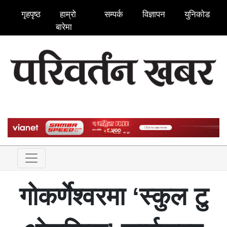
गृहपृष्ठ
हाम्रो
सम्पर्क
विज्ञापन
युनिकोड
बारेमा
गोकर्णेश्वरमा ‘स्कुल टु