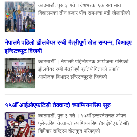
काठमाडौं, पुस ३ गते ।देशभरका एक सय सात
विद्यालयका तीन हजार पाँच सयभन्दा बढी खेलाडीको
नेपालमै पहिलो ह्वीलचेयर रग्बी मैत्रीपूर्ण खेल सम्पन्न, बिआइए
इन्स्टिच्युट विजयी
काठमाडौँ । नेपालमै पहिलोपटक आयोजना गरिएको
ह्वीलचेयर रग्बी मैत्रीपूर्ण प्रतियोगिताको उपाधि
आयोजक बिआइए इन्स्टिच्युटले जितेको
१५औँ आईओएफटिसी तेक्वान्दो च्याम्पियनसिप सुरु
काठमाडौं, पुस ३ गते ।१५औँ इन्टरनेसनल ओपन
फ्रेन्डसिप तेक्वान्दो च्याम्पियनसिप (आईओएफटिसी)
बिहीबार राष्ट्रिय खेलकुद परिषद्को