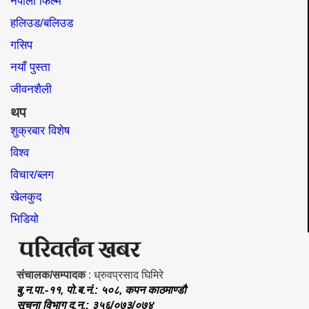
नेपाली फिल्म
हलिउड/बलिउड
गसिप
नयाँ पुस्ता
जीवनशैली
थप
शुक्रबार विशेष
विश्व
विचार/ब्लग
खेलकुद
भिडियो
संचालक/सम्पादक
: ध्रुवप्रसाद घिमिरे
बु.न.पा.-११, पो.ब.नं.: ५०८, कपन काठमाण्डौ
सूचना विभाग द.न.: ३५६/०७३/०७४