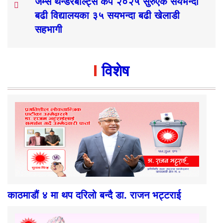
जेम्स थन्डरबोल्ट्स कप २०२५ सुरुएक सयभन्दा
बढी विद्यालयका ३५ सयभन्दा बढी खेलाडी
सहभागी
विशेष
काठमाडौं ४ मा थप दरिलो बन्दै डा. राजन भट्टराई