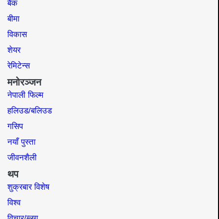
बैंक
बीमा
विकास
शेयर
रेमिटेन्स
मनोरञ्जन
नेपाली फिल्म
हलिउड/बलिउड
गसिप
नयाँ पुस्ता
जीवनशैली
थप
शुक्रबार विशेष
विश्व
विचार/ब्लग