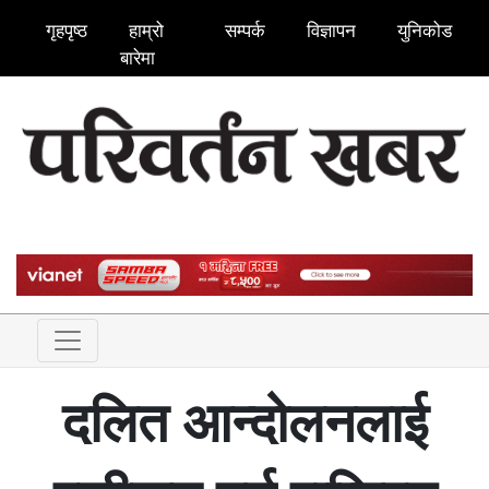
गृहपृष्ठ
हाम्रो
सम्पर्क
विज्ञापन
युनिकोड
बारेमा
दलित आन्दोलनलाई