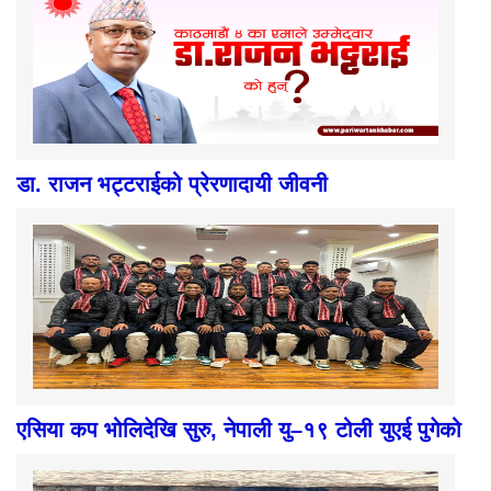
डा. राजन भट्टराईको प्रेरणादायी जीवनी
एसिया कप भोलिदेखि सुरु, नेपाली यु–१९ टोली युएई पुगेको