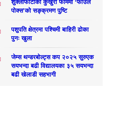
शुक्लाफाँटाका कुखुरा फार्ममा ‘फाउल
पोक्स’को सङ्क्रमण पुष्टि
पशुपति क्षेत्रमा पश्चिमी बाहिरी ढोका
पुनः खुला
जेम्स थन्डरबोल्ट्स कप २०२५ सुरुएक
सयभन्दा बढी विद्यालयका ३५ सयभन्दा
बढी खेलाडी सहभागी