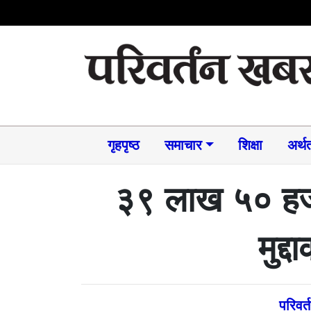
गृहपृष्ठ
समाचार​
शिक्षा
अर्थत
३९ लाख ५० हजा
मुद्
परिवर