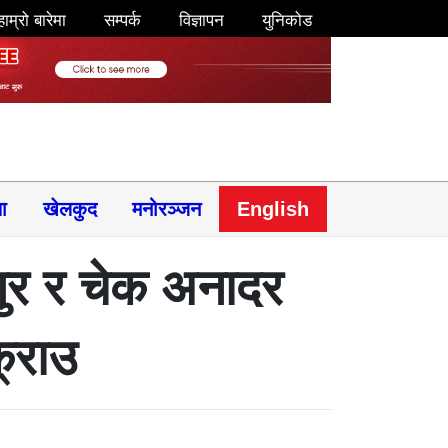
हाम्रो बारेमा
सम्पर्क
विज्ञापन
युनिकोड
षा
खेलकुद
मनोरञ्जन
English
ुर र चेक अनादर
क्राउ