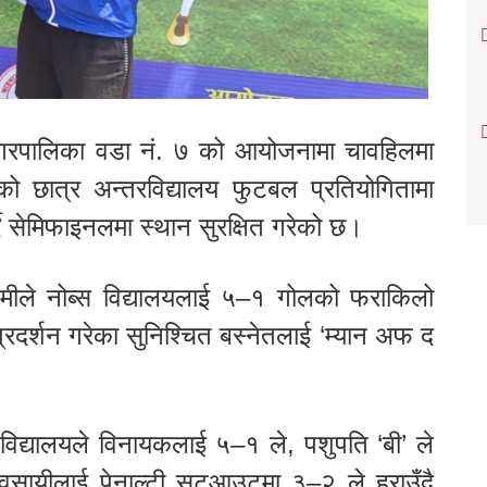
गरपालिका वडा नं. ७ को आयोजनामा चावहिलमा
तको छात्र अन्तरविद्यालय फुटबल प्रतियोगितामा
दै सेमिफाइनलमा स्थान सुरक्षित गरेको छ।
मीले नोब्स विद्यालयलाई ५–१ गोलको फराकिलो
प्रदर्शन गरेका सुनिश्चित बस्नेतलाई ‘म्यान अफ द
 विद्यालयले विनायकलाई ५–१ ले, पशुपति ‘बी’ ले
वसायीलाई पेनाल्टी सुटआउटमा ३–२ ले हराउँदै