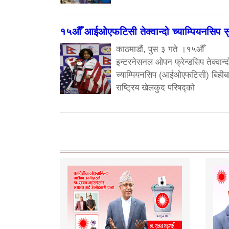
१५औँ आईओएफटिसी तेक्वान्दो च्याम्पियनसिप सु
काठमाडौं, पुस ३ गते ।१५औँ
इन्टरनेसनल ओपन फ्रेन्डसिप तेक्वान्द
च्याम्पियनसिप (आईओएफटिसी) बिहीब
राष्ट्रिय खेलकुद परिषद्को