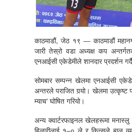
काठमाडौं, जेठ १९ — काठमाडौं महान
जारी तेस्रो वडा अध्यक्ष कप अन्तर्ग
एनआईसी एकेडेमीले शानदार प्रदर्शन गर्
सोमबार सम्पन्न खेलमा एनआईसी एकेडे
अन्तरले पराजित गर्‍यो। खेलमा उत्कृष्ट 
म्याच’ घोषित गरियो।
अन्य क्वार्टरफाइनल खेलहरूमा मनास्लु
हिलारीलाई १–० ले र किन्सले बाल व्य