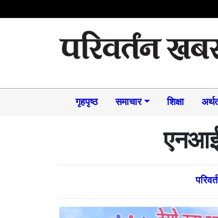
गृहपृष्ठ
समाचार​
शिक्षा
अर्थत
एनआईस
परिवर