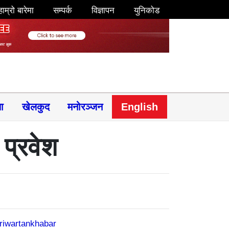
हाम्रो बारेमा
सम्पर्क
विज्ञापन
युनिकोड
षा
खेलकुद
मनोरञ्जन
English
प्रवेश
riwartankhabar