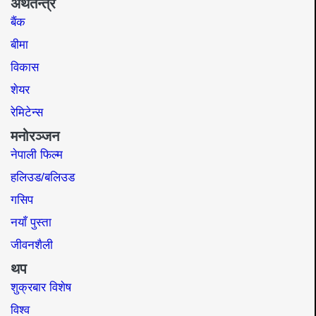
अर्थतन्त्र
बैंक
बीमा
विकास
शेयर
रेमिटेन्स
मनोरञ्जन
नेपाली फिल्म
हलिउड/बलिउड
गसिप
नयाँ पुस्ता
जीवनशैली
थप
शुक्रबार विशेष
विश्व