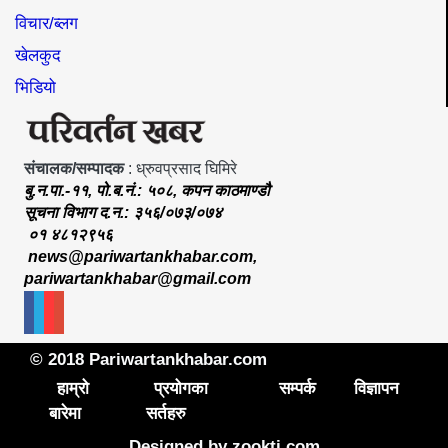
विचार/ब्लग
खेलकुद
भिडियो
संचालक/सम्पादक
: ध्रुवप्रसाद घिमिरे
बु.न.पा.-११, पो.ब.नं.: ५०८, कपन काठमाण्डौ
सूचना विभाग द.न.: ३५६/०७३/०७४
०१ ४८१२९५६
news@pariwartankhabar.com
,
pariwartankhabar@gmail.com
© 2018 Pariwartankhabar.com
हाम्रो
प्रयोगका
सम्पर्क
विज्ञापन
बारेमा
सर्तहरु
Designed by
zookti.com