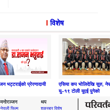
विशेष
ाजन भट्टराईको प्रेरणादायी
एसिया कप भोलिदेखि सुरु, ने
यु–१९ टोली युएई पुगेको
मनोरञ्जन
थप
नेपाली फिल्म
शुक्रबार विशेष