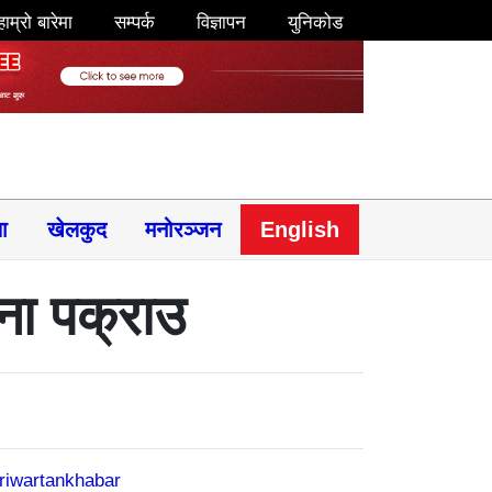
हाम्रो बारेमा
सम्पर्क
विज्ञापन
युनिकोड
षा
खेलकुद
मनोरञ्जन
English
ा पक्राउ
riwartankhabar