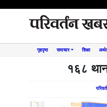
गृहपृष्ठ
समाचार​
शिक्षा
अर्थत
१६८ थान
परिवर