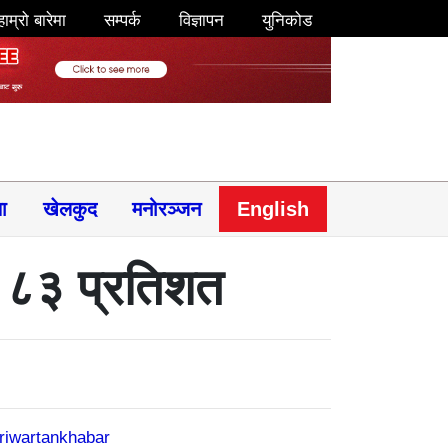
हाम्रो बारेमा
सम्पर्क
विज्ञापन
युनिकोड
षा
खेलकुद
मनोरञ्जन
English
 ८३ प्रतिशत
riwartankhabar