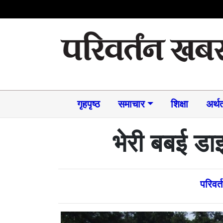
गृहपृष्ठ
समाचार​
शिक्षा
अर्थत
भेरी बबई ड
परिवर