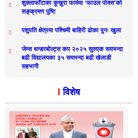
शुक्लाफाँटाका कुखुरा फार्ममा ‘फाउल पोक्स’को
सङ्क्रमण पुष्टि
पशुपति क्षेत्रमा पश्चिमी बाहिरी ढोका पुनः खुला
जेम्स थन्डरबोल्ट्स कप २०२५ सुरुएक सयभन्दा
बढी विद्यालयका ३५ सयभन्दा बढी खेलाडी
सहभागी
विशेष