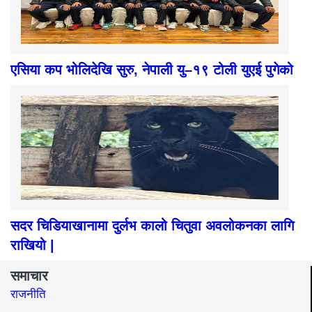
एसिया कप भोलिदेखि सुरु, नेपाली यु–१९ टोली युएई पुगेको
सदर चिडियाखानामा दुर्लभ कालो चितुवा अवलोकनका लागि
राखियो |
समाचार
राजनीति