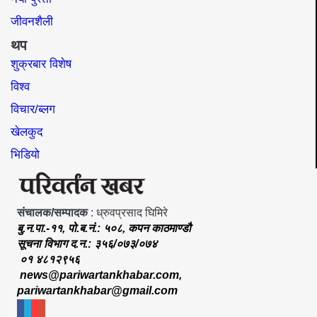
जीवनशैली
थप
शुक्रबार विशेष
विश्व
विचार/ब्लग
खेलकुद
भिडियो
संचालक/सम्पादक
: ध्रुवप्रसाद घिमिरे
बु.न.पा.-११, पो.ब.नं.: ५०८, कपन काठमाण्डौ
सूचना विभाग द.न.: ३५६/०७३/०७४
०१ ४८१२९५६
news@pariwartankhabar.com
,
pariwartankhabar@gmail.com