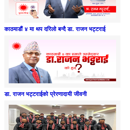
काठमाडौं ४ मा थप दरिलो बन्दै डा. राजन भट्टराई
डा. राजन भट्टराईको प्रेरणादायी जीवनी