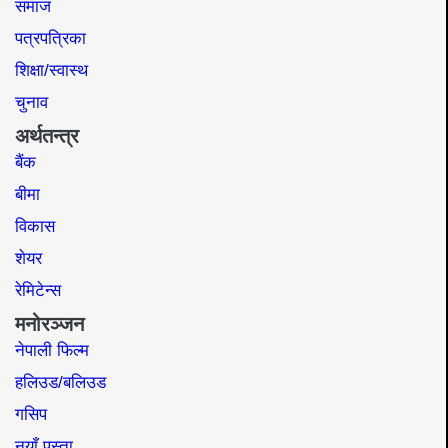
समाज​
पत्रपत्रिका
शिक्षा/स्वास्थ
चुनाव
अर्थतन्त्र
बैंक
बीमा
विकास
शेयर
रेमिटेन्स
मनोरञ्जन
नेपाली फिल्म
हलिउड/बलिउड
गसिप
नयाँ पुस्ता