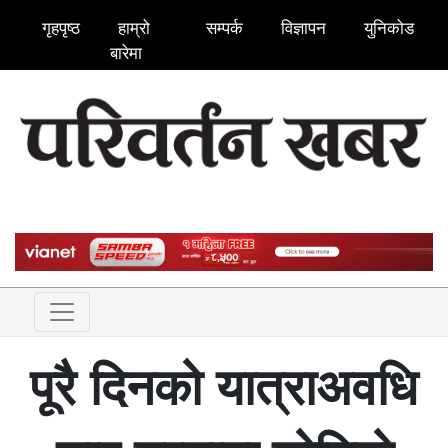
गृहपृष्ठ
हाम्रो
सम्पर्क
विज्ञापन
युनिकोड
बारेमा
पूरै दिनको यात्राअवधि