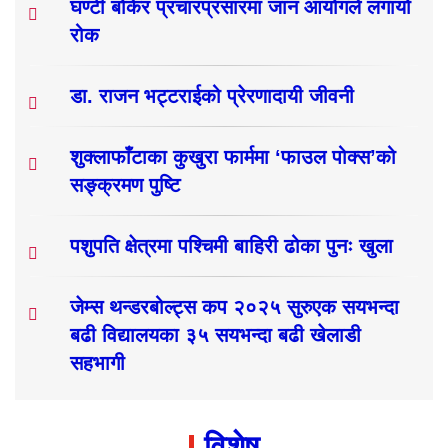
घण्टी बोकेर प्रचारप्रसारमा जान आयोगले लगायो
रोक
डा. राजन भट्टराईको प्रेरणादायी जीवनी
शुक्लाफाँटाका कुखुरा फार्ममा ‘फाउल पोक्स’को
सङ्क्रमण पुष्टि
पशुपति क्षेत्रमा पश्चिमी बाहिरी ढोका पुनः खुला
जेम्स थन्डरबोल्ट्स कप २०२५ सुरुएक सयभन्दा
बढी विद्यालयका ३५ सयभन्दा बढी खेलाडी
सहभागी
विशेष