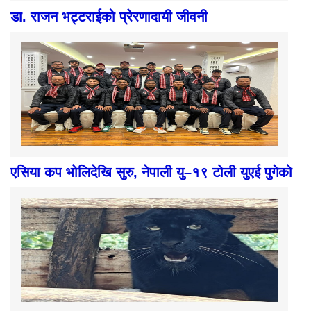
डा. राजन भट्टराईको प्रेरणादायी जीवनी
एसिया कप भोलिदेखि सुरु, नेपाली यु–१९ टोली युएई पुगेको