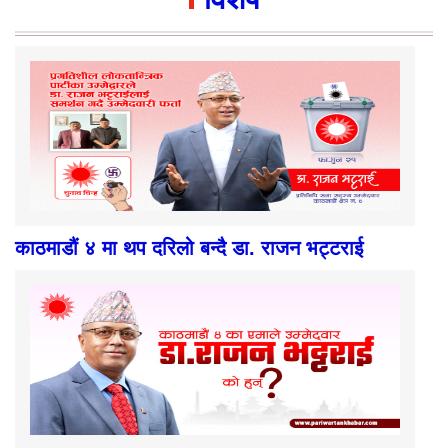
काठमाडौं ४ मा थप दरिलो बन्दै डा. राजन भट्टराई